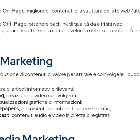
e On-Page
, migliorare i contenuti e la struttura del sito web (tit
e Off-Page
, ottenere backlink di qualità da altri siti web;
migliorare aspetti tecnici come la velocità del sito, la mobile-frien
.
 Marketing
ibuzione di contenuti di valore per attirare e coinvolgere il pubbl
tura di articoli informativi e rilevanti;
ng
, creazione di video coinvolgenti;
visualizzazioni grafiche di informazioni;
epapers
, documenti approfonditi su temi specifici;
cast
, contenuti audio e video in diretta o registrati.
edia Marketing