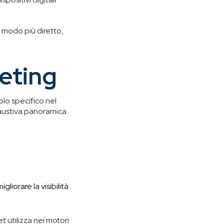
n modo più diretto,
keting
uolo specifico nel
saustiva panoramica
liorare la visibilità
et utilizza nei motori