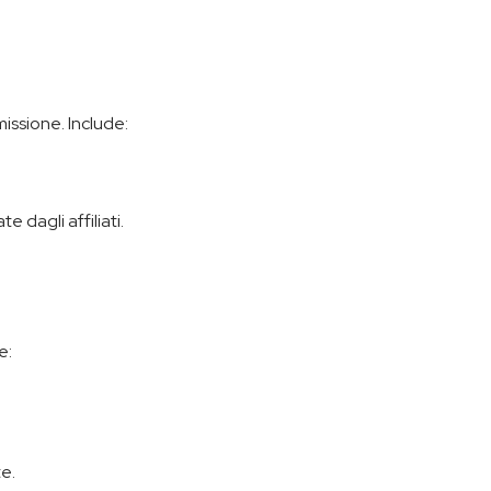
issione. Include:
e dagli affiliati.
e:
te.