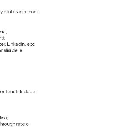
 e interagire con i
ial;
ti;
r, LinkedIn, ecc;
alisi delle
contenuti. Include:
ico;
through rate e