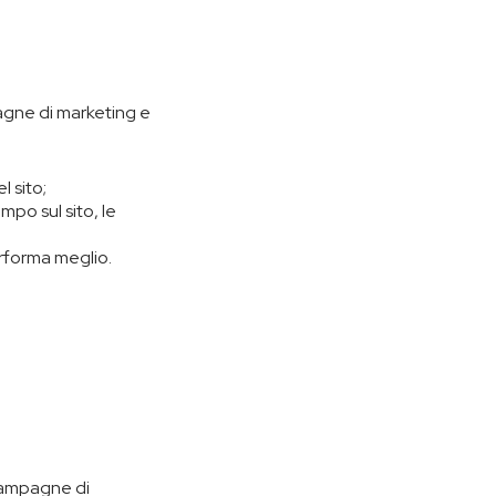
pagne di marketing e
l sito;
empo sul sito, le
rforma meglio.
e campagne di