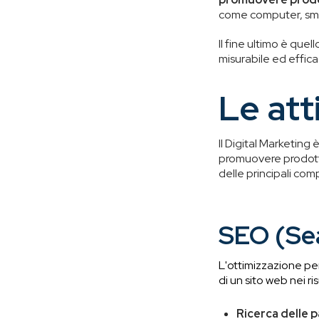
come computer, smart
Il fine ultimo è quel
misurabile ed effica
Le att
Il Digital Marketing 
promuovere prodotti 
delle principali com
SEO (Se
L'ottimizzazione per 
di un sito web nei ri
Ricerca delle p