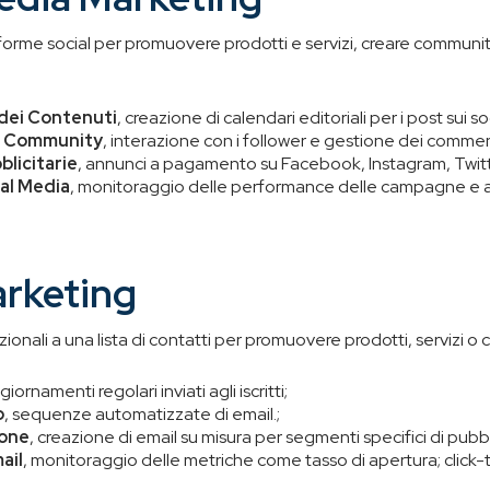
aforme social per promuovere prodotti e servizi, creare community
 dei Contenuti
, creazione di calendari editoriali per i post sui soc
a Community
, interazione con i follower e gestione dei commen
licitarie
, annunci a pagamento su Facebook, Instagram, Twitte
ial Media
, monitoraggio delle performance delle campagne e an
arketing
zionali a una lista di contatti per promuovere prodotti, servizi o 
giornamenti regolari inviati agli iscritti;
p
, sequenze automatizzate di email.;
ione
, creazione di email su misura per segmenti specifici di pubbl
ail
, monitoraggio delle metriche come tasso di apertura; click-