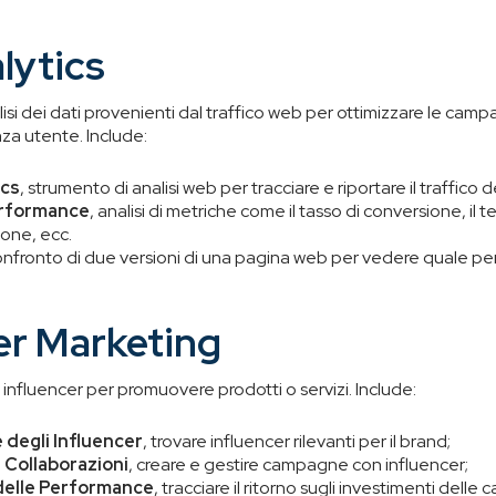
lytics
si dei dati provenienti dal traffico web per ottimizzare le cam
nza utente. Include:
ics
, strumento di analisi web per tracciare e riportare il traffico de
erformance
, analisi di metriche come il tasso di conversione, il t
one, ecc.
onfronto di due versioni di una pagina web per vedere quale pe
er Marketing
influencer per promuovere prodotti o servizi. Include:
 degli Influencer
, trovare influencer rilevanti per il brand;
 Collaborazioni
, creare e gestire campagne con influencer;
delle Performance
, tracciare il ritorno sugli investimenti dell