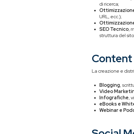
di ricerca;
Ottimizzazion
URL, ecc.);
Ottimizzazion
SEO Tecnico
, 
struttura del sito
Content
La creazione e distr
Blogging
, scrit
Video Marketi
Infografiche
, 
eBooks e Whit
Webinar e Pod
Social M