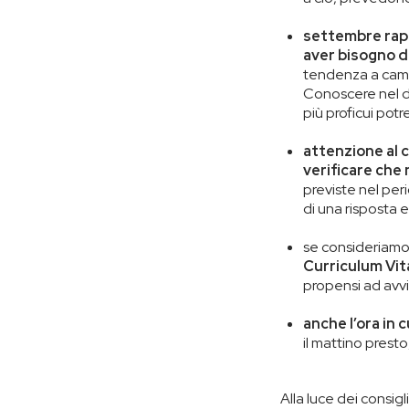
settembre rapp
aver bisogno d
tendenza a camb
Conoscere nel det
più proficui pot
attenzione al 
verificare che 
previste nel per
di una risposta 
se consideriamo 
Curriculum Vit
propensi ad avvia
anche l’ora in c
il mattino presto
Alla luce dei consig