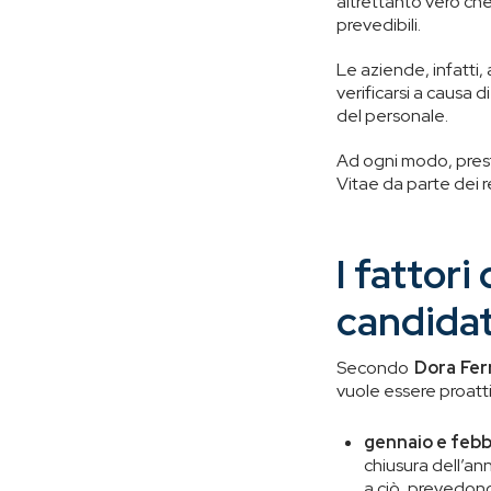
altrettanto vero ch
prevedibili.
Le aziende, infatti
verificarsi a causa d
del personale.
Ad ogni modo, presta
Vitae da parte dei r
I fattori
candida
Secondo
Dora Fer
vuole essere proatti
gennaio e febbr
chiusura dell’ann
a ciò, prevedono