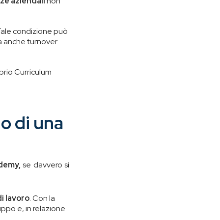
ze aziendali
non
Tale condizione può
 ma anche turnover
oprio Curriculum
io di una
ademy,
se davvero si
di lavoro
. Con la
luppo e, in relazione