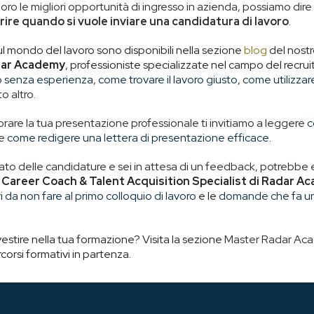
oro le migliori opportunità di ingresso in azienda, possiamo dir
ire quando si vuole inviare una candidatura di lavoro
.
ul mondo del lavoro sono disponibili nella sezione
blog
del nostr
dar Academy
, professioniste specializzate nel campo del recrui
o senza esperienza
,
come trovare il lavoro giusto
,
come utilizzar
o altro.
liorare la tua presentazione professionale ti invitiamo a leggere
c
e
come redigere una lettera di presentazione efficace
.
nviato delle candidature e sei in attesa di un feedback, potrebbe 
,
Career Coach & Talent Acquisition Specialist di Radar A
ri da non fare al primo colloquio di lavoro
e le
domande che fa un 
estire nella tua formazione? Visita la sezione
Master Radar Ac
corsi formativi in partenza.