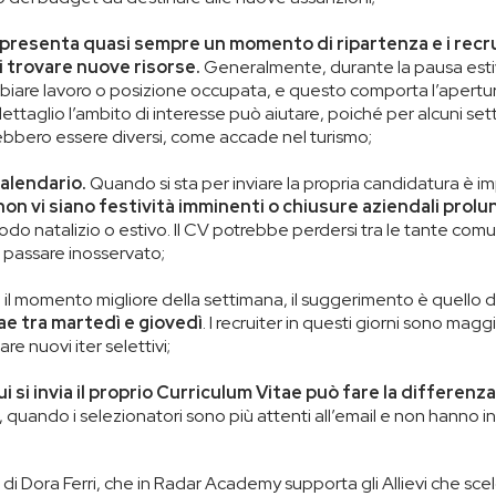
resenta quasi sempre un momento di ripartenza e i recr
i trovare nuove risorse.
Generalmente, durante la pausa estiva
iare lavoro o posizione occupata, e questo comporta l’apertur
taglio l’ambito di interesse può aiutare, poiché per alcuni settor
rebbero essere diversi, come accade nel turismo;
calendario.
Quando si sta per inviare la propria candidatura è i
non vi siano festività imminenti o chiusure aziendali prol
iodo natalizio o estivo. Il CV potrebbe perdersi tra le tante comu
e passare inosservato;
il momento migliore della settimana, il suggerimento è quello d
ae tra martedì e giovedì
. I recruiter in questi giorni sono magg
re nuovi iter selettivi;
ui si invia il proprio Curriculum Vitae può fare la differenza
, quando i selezionatori sono più attenti all’email e non hanno iniz
li di Dora Ferri, che in Radar Academy supporta gli Allievi che sce