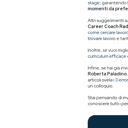
stage
, garantendo l
momenti da prefer
Altri suggerimenti s
Career Coach Ra
come cercare lavor
trovare lavoro
e tant
Inoltre, se vuoi mig
curriculum efficace
Infine, se hai già i
Roberta Paladino
articoli svela i
3 erro
un colloquio.
Stai pensando di inv
conoscere tutti i per