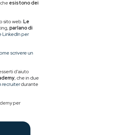
e che
esistono dei
o sito web.
Le
ting,
parlano di
e LinkedIn per
ome scrivere un
esserti d’aiuto
cademy
, che in due
recruiter
durante
ademy
per