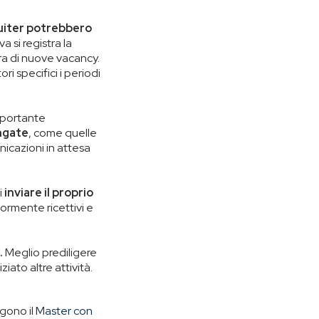
uiter potrebbero
 si registra la
a di nuove vacancy.
i specifici i periodi
mportante
ungate
, come quelle
nicazioni in attesa
i
inviare il proprio
iormente ricettivi e
.
Meglio prediligere
iato altre attività.
lgono il
Master con