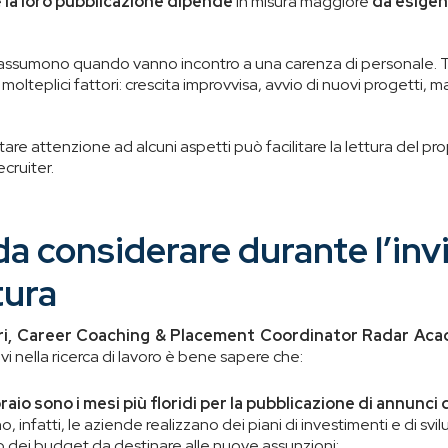
e
la loro pubblicazione dipende
in misura maggiore
da esigen
, assumono quando vanno incontro a una carenza di personale. 
i molteplici fattori: crescita improvvisa, avvio di nuovi progetti,
re attenzione ad alcuni aspetti può facilitare la lettura del pr
ecruiter.
 da considerare durante l’inv
tura
ri, Career Coaching & Placement Coordinator Radar Ac
vi nella ricerca di lavoro è bene sapere che:
aio sono i mesi più floridi per la pubblicazione di annunci 
o, infatti, le aziende realizzano dei piani di investimenti e di svi
 dei budget da destinare alle nuove assunzioni;