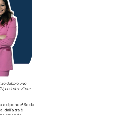
enza dubbio una
CV, così da evitare
sta è dipende! Se da
a,
dall’altra è