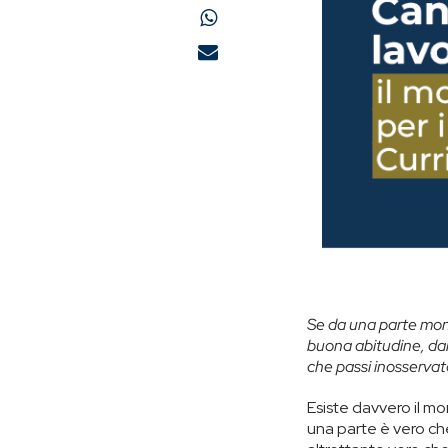
Se da una parte moni
buona abitudine, dall
che passi inosservat
Esiste davvero il mo
una parte è vero c