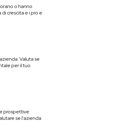
avorano o hanno
di crescita e i pro e
ll'azienda. Valuta se
tale per il tuo
 le prospettive
alutare se l'azienda