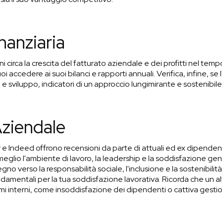
nanziaria
i circa
la crescita del fatturato aziendale e dei profitti nel temp
i accedere ai suoi bilanci e rapporti annuali. Verifica, infine, se 
 e sviluppo, indicatori di un approccio lungimirante e sostenibile
Aziendale
e Indeed offrono recensioni da parte di attuali ed ex dipendenti
meglio l'ambiente di lavoro, la leadership e la soddisfazione gen
no verso la responsabilità sociale, l'inclusione e la sostenibilit
amentali per la tua soddisfazione lavorativa. Ricorda che un al
mi interni, come insoddisfazione dei dipendenti o cattiva gesti