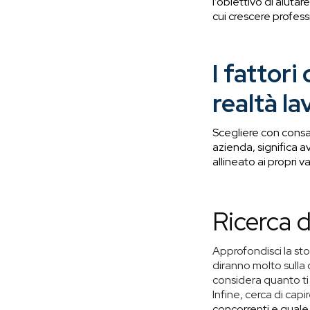
l’obiettivo di aiuta
cui crescere profes
I fattor
realtà la
Scegliere con consa
azienda, significa a
allineato ai propri va
Ricerca d
Approfondisci la sto
diranno molto sulla c
considera quanto ti s
Infine, cerca di capi
concorrenti e quale 