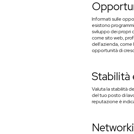
Opportun
Informati sulle oppor
esistono programmi d
sviluppo dei propri 
come sito web, profil
dell'azienda, come l
opportunità di cresc
Stabilità
Valuta la stabilità 
del tuo posto di lavo
reputazione è indica
Network