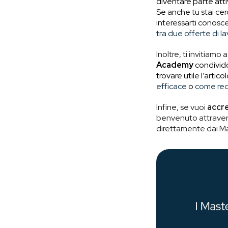
diventare parte attiv
Se
anche tu stai cer
interessarti conosc
tra due offerte di l
Inoltre, ti invitiamo a
Academy
condivido
trovare utile l’artic
efficace
o
come red
Infine, se vuoi
accre
benvenuto attravers
direttamente dai Ma