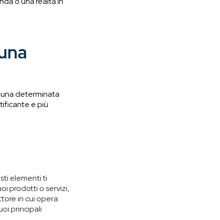
enda o una realtà in
 una
di una determinata
tificante e più
sti elementi ti
oi prodotti o servizi,
ttore in cui opera.
oi principali