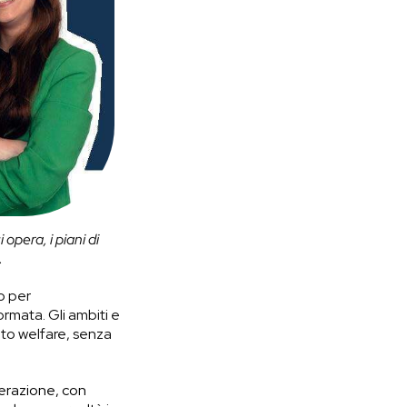
 opera, i piani di
.
o per
rmata. Gli ambiti e
bito welfare, senza
derazione, con