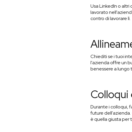
Usa LinkedIn o altr
lavorato nell'azienda
contro di lavorare lì.
Allineam
Chiediti se i tuoi in
l'azienda offre un b
benessere a lungo 
Colloqui 
Durante i colloqui, 
future dell'azienda.
è quella giusta per t