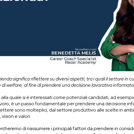
da significa riflettere su diversi aspetti, tra i quali il settore in cui
he di welfare, al fine di prendere una decisione lavorativa informata
alla quale si è interessati come potenziali candidati, ad esempi
avoro, è un passo fondamentale per prendere una decisione info
iflettere sono molteplici, dal settore produttivo alle scelte in am
vision e valori.
ercheremo di riassumere i principali fattori da prendere in consi