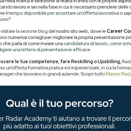
a nella ricerca e selezione di realtà in linea con le proprie aspirazi
cando lavoro e sei nella fase in cui è necessario prendere delle
ere
il tempo disponibile per accettare un’offerta lavorativa
o sa
avoro?
 visitare la
sezione blog
del nostro sito web, dove le
Career Co
no numerosi consigli per migliorare la propria presentazione pro
olo che parla di come inviare una
candidatura di lavoro
,
come scriv
igere una lettera di presentazione efficace
.
scere le tue competenze, fare Reskilling o Upskilling,
Rada
o un’offerta formativa pratica ed esperienziale, in cui la form
nager che lavorano in grandi aziende. Scopri tutti i
Master Rad