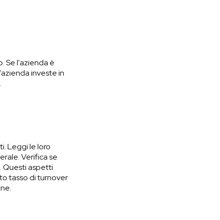
o. Se l'azienda è
l'azienda investe in
.
. Leggi le loro
erale. Verifica se
à. Questi aspetti
to tasso di turnover
one.