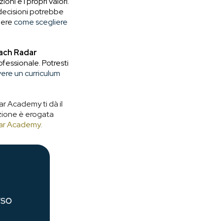
oni e i propri valori.
 decisioni potrebbe
pere
come scegliere
ach Radar
fessionale. Potresti
ere un curriculum
r Academy ti dà il
azione è erogata
ar Academy
.