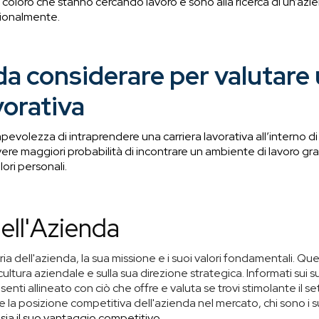
re coloro che stanno cercando lavoro e sono alla ricerca di un’azi
sionalmente.
i da considerare per valutare
vorativa
pevolezza di intraprendere una carriera lavorativa all’interno 
vere maggiori probabilità di incontrare un ambiente di lavoro gra
lori personali.
ell'Azienda
ria dell'azienda, la sua missione e i suoi valori fondamentali. Que
ultura aziendale e sulla sua direzione strategica. Informati sui su
enti allineato con ciò che offre e valuta se trovi stimolante il se
re la posizione competitiva dell'azienda nel mercato, chi sono i su
sia il suo vantaggio competitivo.