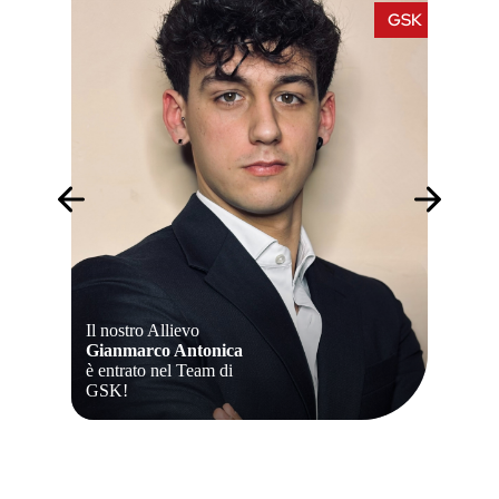
GSK
ASTRAZENECA
La nostra Allieva
Beatrice Scarpa
è entrata nel Team di
AstraZeneca!