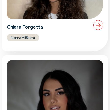
Chiara Forgetta
Naïma AllScent