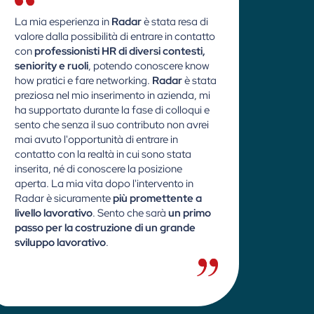
La mia esperienza in
Radar
è stata resa di
Rada
valore dalla possibilità di entrare in contatto
altam
con
professionisti HR di diversi contesti,
prati
seniority e ruoli
, potendo conoscere know
e pro
how pratici e fare networking.
Radar
è stata
costa
preziosa nel mio inserimento in azienda, mi
ha co
ha supportato durante la fase di colloqui e
imme
sento che senza il suo contributo non avrei
con m
mai avuto l'opportunità di entrare in
di in
contatto con la realtà in cui sono stata
Grazi
inserita, né di conoscere la posizione
per i
aperta. La mia vita dopo l'intervento in
Inter
Radar è sicuramente
più promettente a
Com
livello lavorativo
. Sento che sarà
un primo
compe
passo per la costruzione di un grande
all’i
sviluppo lavorativo
.
stimo