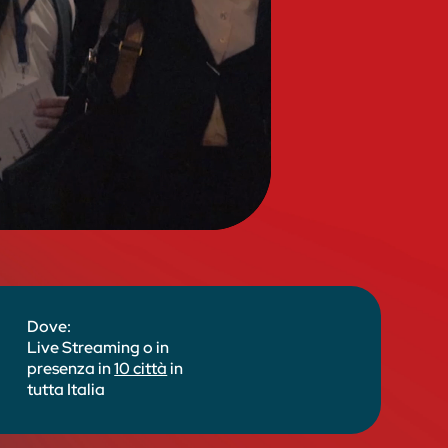
Dove:
Live Streaming o in
presenza in
10 città
in
tutta Italia