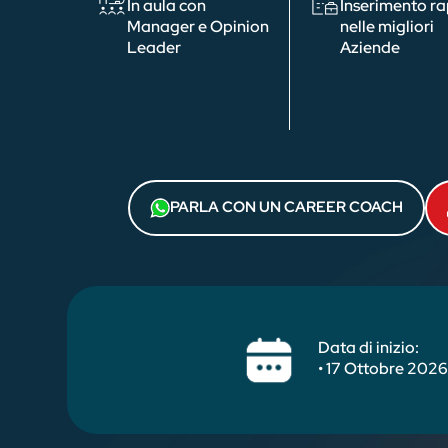
In aula con
Inserimento r
Manager e Opinion
nelle migliori
Leader
Aziende
PARLA CON UN CAREER COACH
Data di inizio:
• 17 Ottobre 202