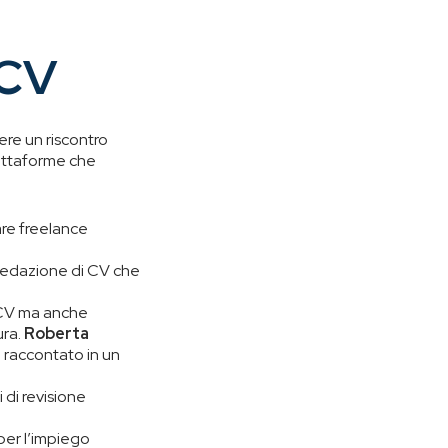
 CV
ere un riscontro
iattaforme che
tare freelance
a redazione di CV che
o CV ma anche
ura.
Roberta
 raccontato in un
 di revisione
 per l’impiego