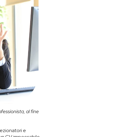
ofessionista, al fine
lezionatori e
e un CV impeccabile,