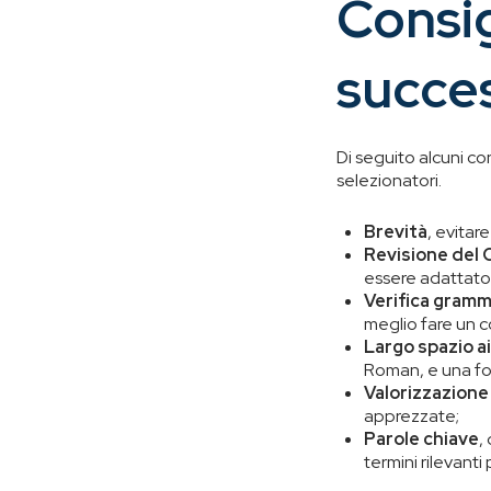
Consig
succe
Di seguito alcuni con
selezionatori.
Brevità
, evitare
Revisione del C
essere adattato a
Verifica gramm
meglio fare un co
Largo spazio ai
Roman, e una for
Valorizzazion
apprezzate;
Parole chiave
,
termini rilevanti