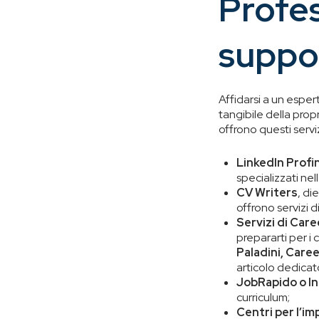
Profes
suppo
Affidarsi a un esper
tangibile della prop
offrono questi serviz
LinkedIn Profi
specializzati nel
CV Writers
, di
offrono servizi 
Servizi di Car
prepararti per i 
Paladini, Care
articolo dedica
JobRapido o I
curriculum;
Centri per l’im