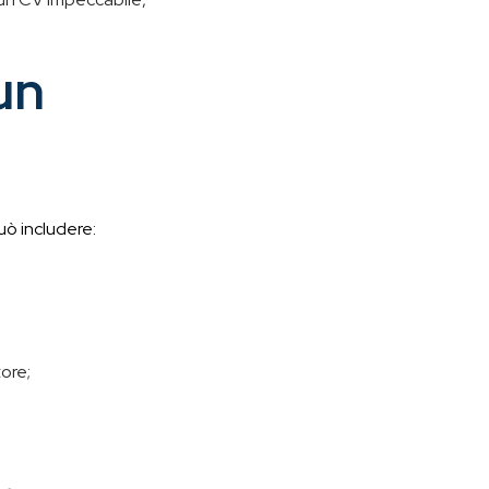
un
uò includere:
ore;