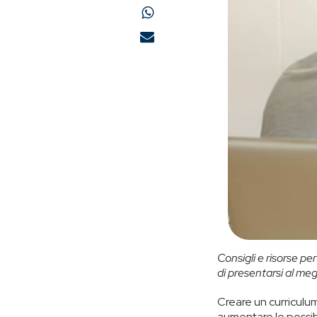
Consigli e risorse per
di presentarsi al megl
Creare un curriculum
aumentare le possibi