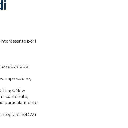
di
e interessante per i
icace dovrebbe
iva impressione,
l o Times New
n il contenuto;
ono particolarmente
integrare nel CV i