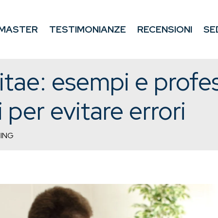
MASTER
TESTIMONIANZE
RECENSIONI
SE
tae: esempi e profess
i per evitare errori
ING