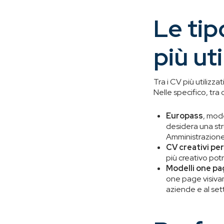
Le tip
più uti
Tra i CV più utilizza
Nelle specifico, tra
Europass
, mod
desidera una str
Amministrazione
CV creativi per 
più creativo potr
Modelli one pa
one page visivam
aziende e al set