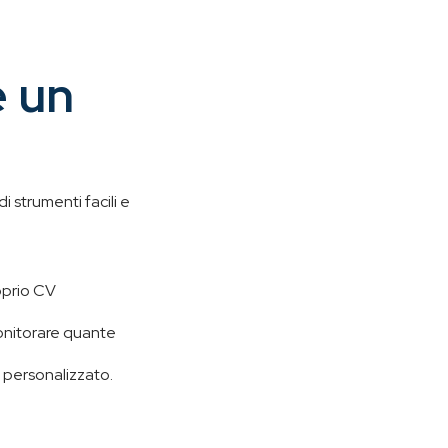
e un
 strumenti facili e
roprio CV
monitorare quante
o personalizzato.