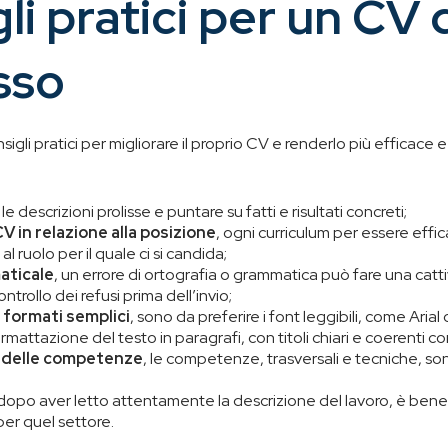
li pratici per un CV 
sso
sigli pratici per migliorare il proprio CV e renderlo più efficace 
 le descrizioni prolisse e puntare su fatti e risultati concreti;
V in relazione alla posizione
, ogni curriculum per essere eff
l ruolo per il quale ci si candida;
aticale
, un errore di ortografia o grammatica può fare una catt
ntrollo dei refusi prima dell’invio;
 formati semplici
, sono da preferire i font leggibili, come Aria
mattazione del testo in paragrafi, con titoli chiari e coerenti co
e delle competenze
, le competenze, trasversali e tecniche, s
 dopo aver letto attentamente la descrizione del lavoro, è bene 
 per quel settore.