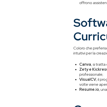
offrono assisten
Softw
Curric
Coloro che preferis
intuitivi per la crea
Canva
, si tratt
Zety e Kickre
professionale;
VisualCV
, il p
volte viene aper
Resume.io
, un