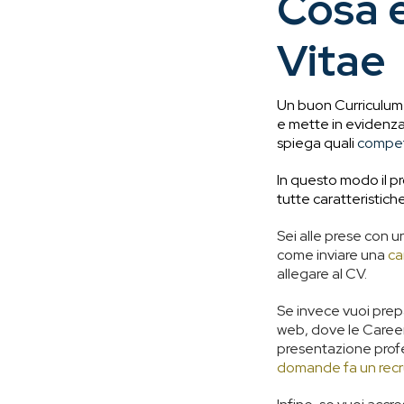
Cosa e
Vitae
Un buon Curriculum 
e mette in evidenz
spiega quali
compet
In questo modo il p
tutte caratteristich
Sei alle prese con un
come inviare una
ca
allegare al CV.
Se invece vuoi prepar
web, dove le Career
presentazione profe
domande fa un recr