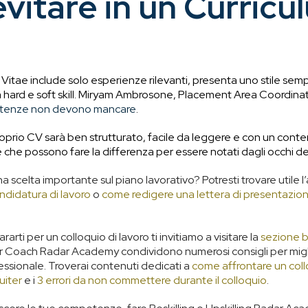
vitare in un Curricu
Vitae include solo esperienze rilevanti, presenta uno
stile sem
a hard e soft skill. Miryam Ambrosone, Placement Area Coordi
enze non devono mancare
.
roprio CV sarà ben strutturato, facile da leggere e con un conte
e che possono fare la differenza per essere notati dagli occhi dei
a scelta importante sul piano lavorativo? Potresti trovare utile l’
ndidatura di lavoro
o
come redigere una lettera di presentazio
arti per un colloquio di lavoro ti invitiamo a visitare la
sezione 
 Coach Radar Academy condividono numerosi consigli per migli
ssionale. Troverai contenuti dedicati a
come affrontare un coll
uiter
e i
3 errori da non commettere durante il colloquio
.