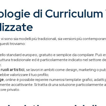
ologie di Curriculum
lizzate
ti vi sono sia modelli più tradizionali, sia versioni più contempor
 questi troviamo:
ello standard europeo, gratuito e semplice da compilare. Può ess
uttura tradizionale ed è particolarmente indicato nel settore de
;
ruoli artistici
, se lavori in ambiti come design, marketing o pub
ebbe valorizzare il tuo profilo;
ge
, online è possibile reperire numerosi template grafici, adatti
ente accattivante. Si tratta di una soluzione particolarmente 
tore privato.