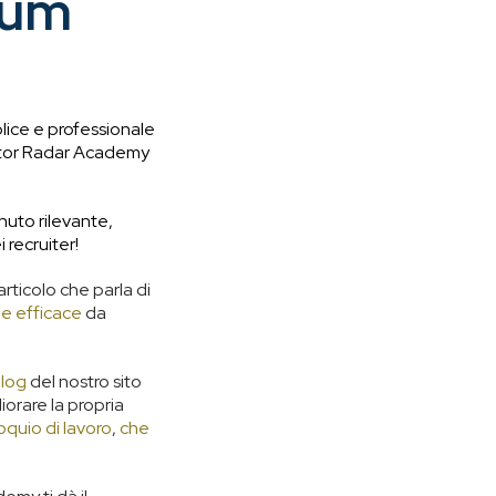
lum
plice e professionale
nator Radar Academy
nuto rilevante,
 recruiter!
articolo che parla di
ne efficace
da
blog
del nostro sito
orare la propria
oquio di lavoro
,
che