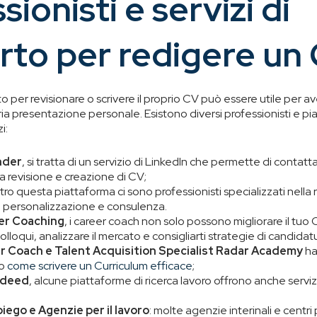
sionisti e servizi di
rto per redigere un
to per revisionare o scrivere il proprio CV può essere utile per av
ria presentazione personale. Esistono diversi professionisti e p
i:
nder
, si tratta di un servizio di LinkedIn che permette di contat
la revisione e creazione di CV;
etro questa piattaforma ci sono professionisti specializzati nell
di personalizzazione e consulenza.
eer Coaching
, i career coach non solo possono migliorare il tu
colloqui, analizzare il mercato e consigliarti strategie di candidat
er Coach e Talent Acquisition Specialist Radar Academy
ha
to
come scrivere un Curriculum efficace
;
ndeed
, alcune piattaforme di ricerca lavoro offrono anche servizi
piego e Agenzie per il lavoro
: molte agenzie interinali e centri