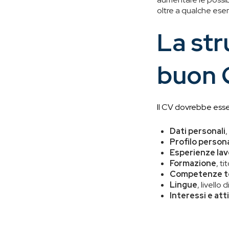
oltre a qualche esem
La str
buon 
Il CV dovrebbe esser
Dati personali
Profilo person
Esperienze lav
Formazione
, ti
Competenze t
Lingue
, livello
Interessi e att