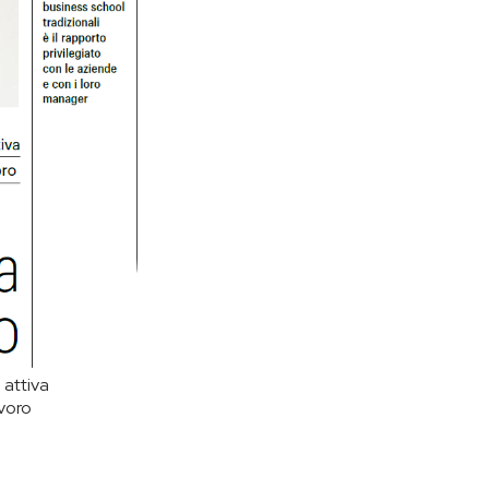
 attiva
avoro