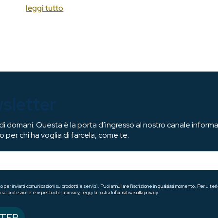
leggi tutto
wsletter
 domani. Questa è la porta d’ingresso al nostro canale informat
o per chi ha voglia di farcela, come te.
o per inviarti comunicazioni su prodotti e servizi. Puoi annullare l'iscrizione in qualsiasi momento. Per ul
 su protezione e rispetto della privacy, leggi la nostra Informativa sulla privacy.