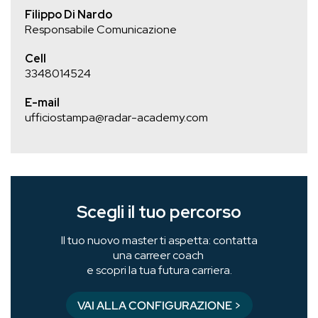
Filippo Di Nardo
Responsabile Comunicazione
Cell
3348014524
E-mail
ufficiostampa@radar-academy.com
Scegli il tuo percorso
Il tuo nuovo master ti aspetta: contatta
una carreer coach
e scopri la tua futura carriera.
VAI ALLA CONFIGURAZIONE >