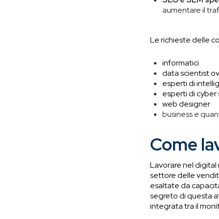
aumentare il traff
Le richieste delle 
informatici
data scientist ov
esperti di intelli
esperti di cyber
web designer
business e quant
Come lav
Lavorare nel digita
settore delle vendite
esaltate da capacità
segreto di questa att
integrata tra il moni