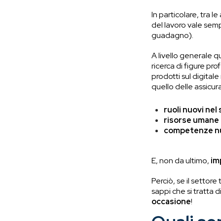
In particolare, tra le
del lavoro vale semp
guadagno).
A livello generale 
ricerca di figure pr
prodotti sul digitale
quello delle assicura
ruoli nuovi nel
risorse umane 
competenze nuo
E, non da ultimo,
im
Perciò, se il settor
sappi che si tratta 
occasione
!