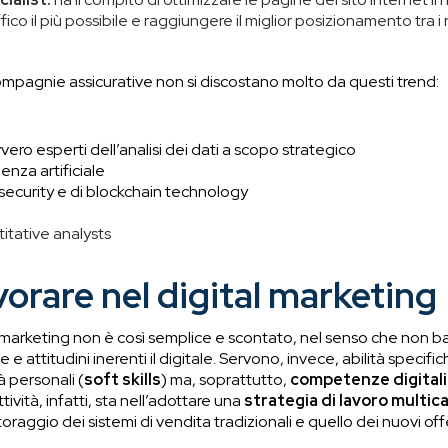
ico il più possibile e raggiungere il miglior posizionamento tra i ri
compagnie assicurative non si discostano molto da questi trend:
vero esperti dell’analisi dei dati a scopo strategico
genza artificiale
 security e di blockchain technology
itative analysts
orare nel digital marketing
l marketing non è così semplice e scontato, nel senso che non b
 e attitudini inerenti il digitale. Servono, invece, abilità specific
 personali (
soft skills
) ma, soprattutto,
competenze digitali 
ività, infatti, sta nell’adottare una
strategia di lavoro multic
toraggio dei sistemi di vendita tradizionali e quello dei nuovi off