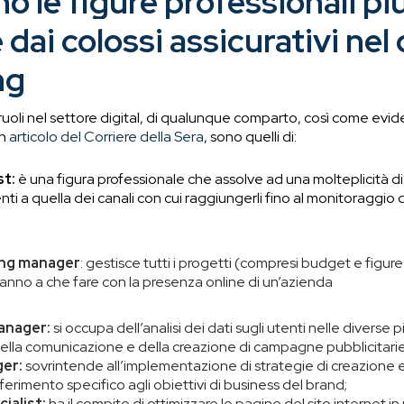
o le figure professionali pi
 dai colossi assicurativi nel 
ng
i ruoli nel settore digital, di qualunque comparto, così come evi
un
articolo del Corriere della Sera
, sono quelli di:
st:
è una figura professionale che assolve ad una molteplicità di 
nti a quella dei canali con cui raggiungerli fino al monitoraggio 
ing manager
: gestisce tutti i progetti (compresi budget e figure
anno a che fare con la presenza online di un’azienda
anager:
si occupa dell’analisi dei dati sugli utenti nelle diverse 
ella comunicazione e della creazione di campagne pubblicitarie 
er:
sovrintende all’implementazione di strategie di creazione e
ferimento specifico agli obiettivi di business del brand;
ialist:
ha il compito di ottimizzare le pagine del sito internet i