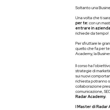
Soltanto una Busine
Una volta che ti sara
per te:
con un maste
entrare in aziend
richiede da tempo!
Per sfruttare le gra
quello che fa per te 
Academy, la Business
Il corso ha l’obiett
strategie di marketi
sui nuovi comportame
richiesta potranno 
collaborazione pres
comunicazione, SEO,
Radar Academy.
I Master di Rada