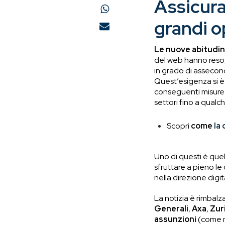
Assicuraz
grandi o
Le nuove abitudin
del web hanno reso, 
in grado di assecond
Quest’esigenza si è 
conseguenti misure 
settori fino a qualc
Scopri
come
la
Uno di questi è quel
sfruttare a pieno l
nella direzione digit
La notizia è rimbal
Generali
,
Axa
,
Zur
assunzioni
(come n