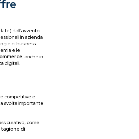
ffre
date) dall’avvento
essionali in azienda
logie di business.
demia e le
-commerce
, anche in
 digitali.
ere competitive e
na svolta importante
assicurativo, come
stagione di