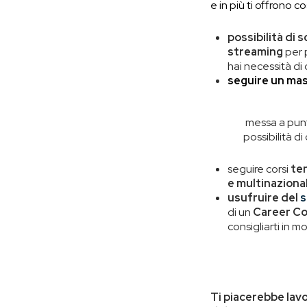
e in più ti offrono c
possibilità di sc
streaming
per 
hai necessità di 
seguire un ma
messa a punto
possibilità d
seguire corsi
ten
e multinazional
usufruire del
s
di un
Career Co
consigliarti in m
Ti piacerebbe lav