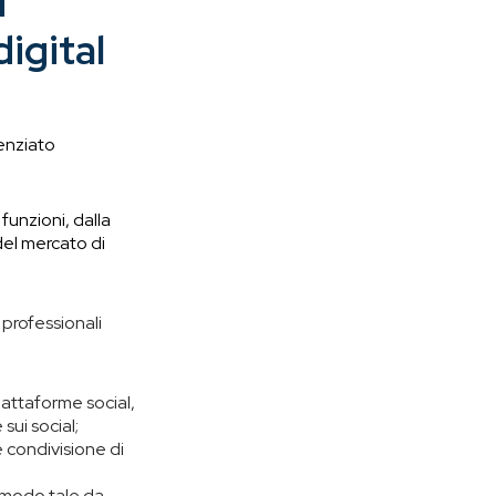
ù
digital
denziato
funzioni, dalla
del mercato di
 professionali
piattaforme social,
sui social;
 condivisione di
n modo tale da