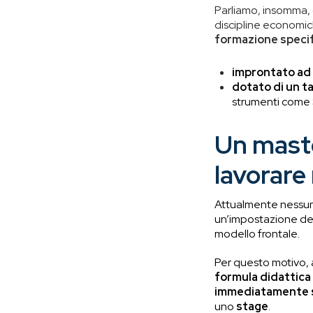
Parliamo, insomma, d
discipline economich
formazione speci
improntato ad 
dotato di
un t
strumenti come 
Un maste
lavorare
Attualmente nessun 
un’impostazione del
modello frontale.
Per questo motivo, 
formula didattica 
immediatamente sp
uno
stage
.