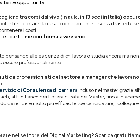
osì tante opportunità:
egliere tra corsi dal vivo (in aula, in 13 sedi in Italia) oppure
poter frequentare da casa, comodamente e senza trasferte se n
contenere i costi
ster part time con formula weekend
 pensando alle esigenze di chi lavora o studia ancora ma non v
i crescere professionalmente
uti da professionisti del settore e manager che lavorano
i
ervizio di Consulenza di carriera
incluso nel master grazie al
ach,
al tuo fianco per l’intera durata del Master, fino al placeme
odo da rendere molto più efficaci le tue candidature, i colloqui e 
orare nel settore del Digital Marketing? Scarica gratuita