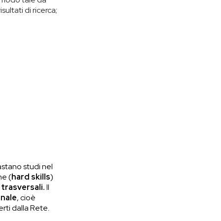
sultati di ricerca;
astano studi nel
he (
hard skills
)
trasversali.
Il
anale
, cioè
erti dalla Rete.