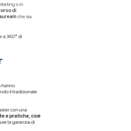
rketing o in
orso di
 lauream
che sia:
 a 360° di
r
tà hanno
do il tradizionale
aster con una
 e pratiche, cioè
ure la garanzia di