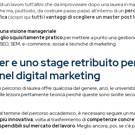
i un lavoro tutt’altro che da improvvisare dopo una laurea in ma
e ma, piuttosto, da costruire passo passo all’interno di un
perc
fica
(scopri qui
tutti i vantaggi di scegliere un master post
una visione manageriale
aglio squisitamente pratico
per mettere a punto una gestione
SEO, SEM, e-commerce, social e tecniche di marketing.
r e uno stage retribuito pe
 nel digital marketing
percorso di laurea offre qualcosa del genere, anzi, le universi
le lezioni prettamente teorica perché queste sono svolte secon
al termine del percorso accademico, è necessario seguire un m
più innovativa
, volta al
trasferimento di
competenze concrete
endibili sul mercato del lavoro
. Meglio ancora, poi, se c’è p