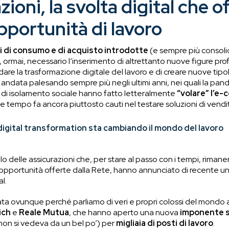
ioni, la svolta digital che o
pportunità di lavoro
i di consumo e di acquisto introdotte
(e sempre più consoli
ormai, necessario l’inserimento di altrettanto nuove figure prof
are la trasformazione digitale del lavoro e di creare nuove tipo
andata palesando sempre più negli ultimi anni, nei quali la pan
di isolamento sociale hanno fatto letteralmente
“volare” l’e
he tempo fa ancora piuttosto cauti nel testare soluzioni di vendita
 digital transformation sta cambiando il mondo del lavoro
lo delle assicurazioni che, per stare al passo con i tempi, riman
e opportunità offerte dalla Rete, hanno annunciato di recente u
al.
zata ovunque perché parliamo di veri e propri colossi del mondo 
ich
e
Reale
Mutua
, che hanno aperto una nuova
imponente
on si vedeva da un bel po’) per
migliaia di posti di lavoro
.