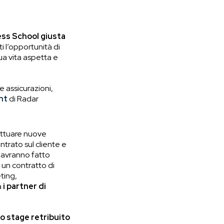
ess School giusta
i l’opportunità di
tua vita aspetta e
e assicurazioni,
nt
di
Radar
 attuare nuove
ntrato sul cliente e
e avranno fatto
e un contratto di
ting,
a
i partner di
o stage retribuito