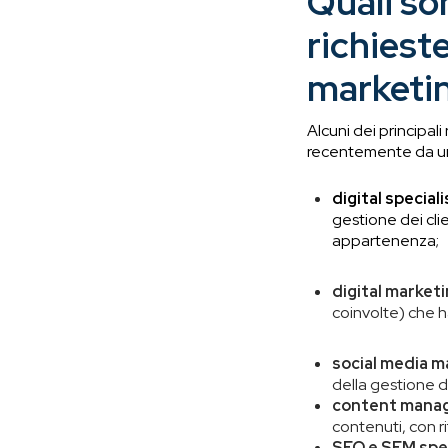
Quali son
richieste
marketi
Alcuni dei principal
recentemente da 
digital speciali
gestione dei clie
appartenenza;
digital market
coinvolte) che h
social media m
della gestione d
content manag
contenuti, con ri
SEO e SEM spec