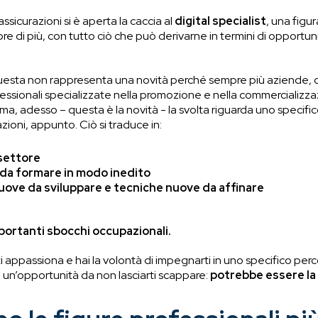
 assicurazioni si è aperta la caccia al
digital specialist
, una figu
re di più, con tutto ciò che può derivarne in termini di opportunit
questa non rappresenta una novità perché sempre più aziende, o
ofessionali specializzate nella promozione e nella commercializza
 ma, adesso – questa è la novità - la svolta riguarda uno specific
zioni, appunto. Ciò si traduce in:
 settore
da formare in modo inedito
ve da sviluppare e tecniche nuove da affinare
portanti sbocchi occupazionali.
e ti appassiona e hai la volontà di impegnarti in uno specifico pe
di un’opportunità da non lasciarti scappare:
potrebbe essere la