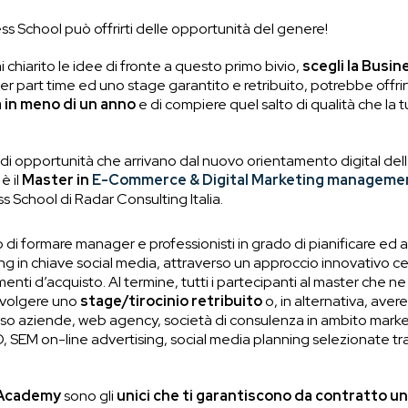
ss School può offrirti delle opportunità del genere!
i chiarito le idee di fronte a questo primo bivio,
scegli la Busin
r part time ed uno stage garantito e retribuito, potrebbe offrirt
a in meno di un anno
e di compiere quel salto di qualità che la 
ndi opportunità che arrivano dal nuovo orientamento digital dell
è il
Master in
E-Commerce & Digital Marketing manageme
 School di Radar Consulting Italia.
ivo di formare manager e professionisti in grado di pianificare ed
ng in chiave social media, attraverso un approccio innovativo ce
nti d’acquisto. Al termine, tutti i partecipanti al master che n
svolgere uno
stage/tirocinio retribuito
o, in alternativa, aver
so aziende, web agency, società di consulenza in ambito marke
 SEM on-line advertising, social media planning selezionate tr
r Academy
sono gli
unici che ti garantiscono
da contratto un