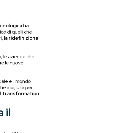
ecnologica ha
co di quelli che
, la ridefinizione
ca, le aziende che
re le nuove
ciale e il mondo
che mai, che per
al Transformation
 il