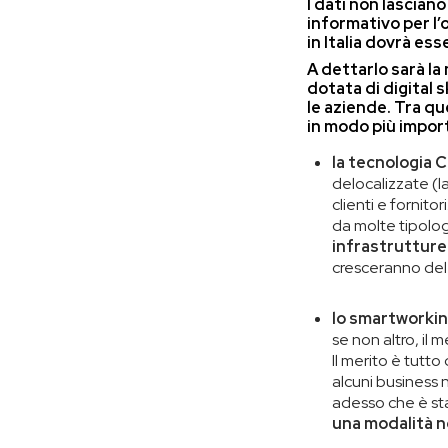
I dati non lascian
informativo per
l
in Italia dovrà ess
A dettarlo sarà la
dotata di digital 
le aziende. Tra q
in modo più impor
la tecnologia 
delocalizzate (
clienti e fornito
da molte tipolog
infrastruttur
cresceranno del
lo smartworkin
se non altro, il 
Il merito è tutto
alcuni business
adesso che è sta
una modalità n