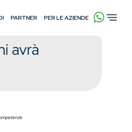
DI
PARTNER
PER LE AZIENDE
hi avrà
e competenze