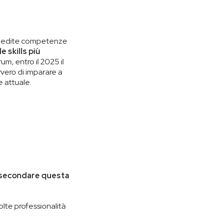
inedite competenze
le skills più
m, entro il 2025 il
vvero di imparare a
e attuale.
assecondare questa
 molte professionalità