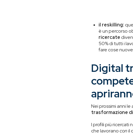
il reskilling:
quel
è un percorso o
ricercate
divent
50% di tutti i la
fare cose nuove 
Digital 
competen
aprirann
Nei prossimi anni l
trasformazione di
I profili più ricercat
che lavorano
con
il 