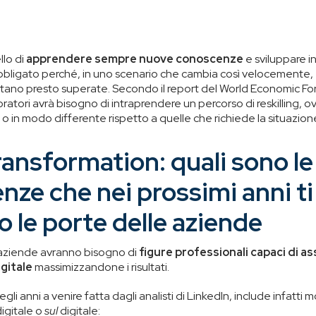
lo di
apprendere sempre nuove conoscenze
e sviluppare 
bbligato perché, in uno scenario che cambia così velocemente,
ano presto superate. Secondo il report del World Economic Foru
voratori avrà bisogno di intraprendere un percorso di reskilling, o
o in modo differente rispetto a quelle che richiede la situazion
transformation: quali sono le
ze che nei prossimi anni ti
o le porte delle aziende
e aziende avranno bisogno di
figure
professionali capaci di 
gitale
massimizzandone i risultati.
i negli anni a venire fatta dagli analisti di LinkedIn, include infatti
digitale o
sul
digitale: