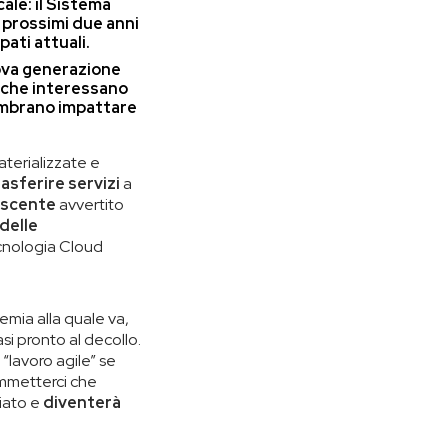
ale: il Sistema
 prossimi due anni
pati attuali
.
uova generazione
li che interessano
sembrano impattare
terializzate e
rasferire servizi
a
rescente
avvertito
 delle
tecnologia Cloud
emia alla quale va,
si pronto al decollo.
 “lavoro agile” se
ommetterci che
ziato e
diventerà