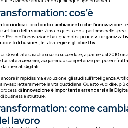
dati e aziende abbattendo qualunque tipo di barriera.
transformation: cos’è
ation indica il profondo cambiamento che l’innovazione t
i settori della società
ma in questo post parliamo nello specifi
e. Per loro l’innovazione ha riguardato i
processi organizzativi
modelli di busines, le strategie e gli obiettivi.
cili dovuti alle crisi che si sono succedute, a partire dal 2010 cir
o tornate a crescere, acquisendo competenze per poter sfrutta
dai mercati digitali.
ancora in rapidissima evoluzione: gli studi sull’Intelligenza Artifi
a invaso letteralmente la vita quotidiana. Questo vuol dire, più 
 processi di
innovazione è importante arrendersi alla
Digit
i business e strutture.
transformation: come cambia
l lavoro