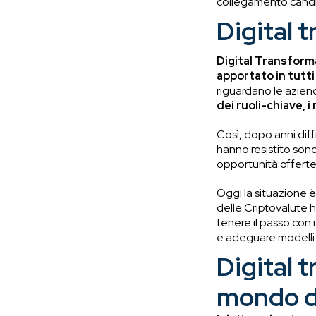
collegamento candi
Digital 
Digital Transform
apportato in tutti 
riguardano le aziend
dei ruoli-chiave, i 
Così, dopo anni diffi
hanno resistito son
opportunità offerte 
Oggi la situazione è 
delle Criptovalute h
tenere il passo con i
e adeguare modelli d
Digital 
mondo de