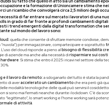
o dubbi su fatto che quello in atto sia un cambiamento epoc
’occupazione e la formazione di Unioncamere
stima che nei
erci
un ricambio che coinvolgerà circa 2,5 milioni degli occu
 necessità di far entrare sul mercato i lavoratori di una n
skills in grado di far fronte ai profondi cambiamenti digita
uesti i trend emergenti dalla digital transformation che 
tante sul mondo del lavoro sono:
Cloud:
quella che consente di sfruttare memorie condivise, dema
la “nuvola”) per immagazzinare, compartecipare e soprattutto
t
ri. L’uso del cloud risponde a pieno al
bisogno di flessibilità c
ie di aziende ma anche alla necessità di
risparmiare sui costi
e hardware
. Si stima che entro il 2025 i ricavi nel settore della 
 30%.
g e il lavoro da remoto:
a sdoganarlo del tutto è stata la pand
merito di aver
accelerato un cambiamento
che era però già qua
 delle modalità tecnologiche delle quali può servirsi il cosiddetto
 non si sono mai fermati neanche durante i lockdown. C’è da sc
to “legittimato”, lo smart working e l’home working sarà poten
ormale di attività
.