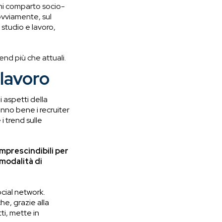
i comparto socio-
vviamente, sul
studio e lavoro,
end più che attuali.
lavoro
i aspetti della
anno bene i recruiter
i trend sulle
mprescindibili per
 modalità di
social network.
che, grazie a
lla
ti,
mette in