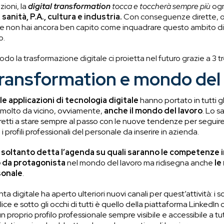
zioni, la
digital transformation
tocca e toccherà sempre più
ogn
 sanità, P.A., cultura e industria.
Con conseguenze dirette, o
e non hai ancora ben capito come inquadrare questo ambito di 
o.
o la trasformazione digitale ci proietta nel futuro grazie a 3 tr
Transformation e mondo del 
le applicazioni di tecnologia digitale
hanno portato in tutti gl
 molto da vicino, ovviamente,
anche il mondo del lavoro
. Lo s
retti a stare sempre al passo con le nuove tendenze per seguire 
 i profili professionali del personale da inserire in azienda.
 soltanto detta l’agenda su quali saranno le competenze i
lo da protagonista
nel mondo del lavoro ma ridisegna anche
le
sonale
.
onta digitale ha aperto ulteriori nuovi canali per quest’attività: i 
ce e sotto gli occhi di tutti è quello della piattaforma LinkedIn 
un proprio profilo professionale sempre visibile e accessibile a tut