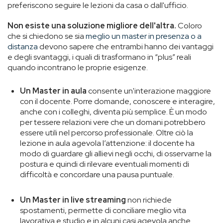
preferiscono seguire le lezioni da casa o dall'ufficio.
Non esiste una soluzione migliore dell'altra.
Coloro
che si chiedono se sia
meglio un master in presenza o a
distanza
devono sapere che
entrambi hanno dei vantaggi
e degli svantaggi, i quali di trasformano in “plus” reali
quando incontrano le proprie esigenze.
Un Master in aula
consente un'interazione maggiore
con il docente. Porre domande, conoscere e interagire,
anche con i colleghi, diventa più semplice. È un modo
per tessere relazioni vere che un domani potrebbero
essere utili nel percorso professionale. Oltre ciò la
lezione in aula agevola l’attenzione: il docente ha
modo di guardare gli allievi negli occhi, di osservarne la
postura e quindi di rilevare eventuali momenti di
difficoltà e concordare una pausa puntuale.
Un Master in live streaming
non richiede
spostamenti, permette di conciliare meglio vita
lavorativa e studio e in alcuni casi agevola anche