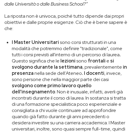
dalle Università o dalle Business School?”
La riposta non è univoca, poiché tutto dipende dai propri
obiettivi e dalle proprie esigenze. Ciò che è bene sapere è
che:
I Master Universitari
sono corsi strutturati in una
modalità che potremmo definire "tradizionale", come
tutti i corsi previsti all'interno di un percorso di laurea
.
Questo significa che le
lezioni
sono
frontali
e
si
svolgono durante la settimana
, prevalentemente
in
presenza
nella sede dell'Ateneo
. I
docenti
, invece,
sono persone che nella maggior parte dei casi
svolgono come primo lavoro quello
dell'insegnamento
. Non è inusuale, infatti, averli già
incontrati durante il corso di laurea. In sostanza si tratta
di una formazione specialistica poco esperienziale e
consigliata a chi vuole continuare ad approfondire
quando già fatto durante gli anni precedenti o
desidera investire su una carriera accademica. I Master
universitari, inoltre, sono quasi sempre full-time, quindi