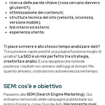
ricerca delle parole chiave (cosa cercano davvero
gli utenti?);
ottimizzazione dei contenuti;
struttura tecnica del sito (velocità, sicurezza,
versione mobile);
link interni ed esterni;
esperienza utente.
Ti piace scrivere e allo stesso tempo analizzare dati?
Ti incuriosisce capire perché una pagina funziona meglio di
un’altra?
La SEO è un mix perfetto tra strategia,
creatività e analisi.
È una disciplina che richiede
pazienza: i risultati non arrivano dall’oggi al domani. Ma
quando arrivano, costruiscono autorevolezza nel tempo.
SEM: cos’è e obiettivo
Passiamo alla
SEM (Search Engine Marketing).
Qui
entriamo nel mondo delle campagne pubblicitarie sui
motori di ricerca, come Google Ads.
Hai presente quei