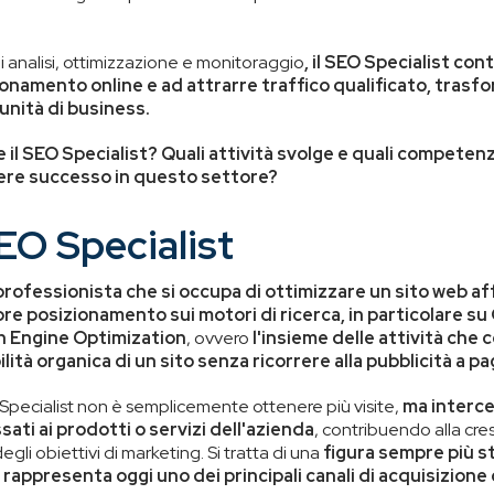
di analisi, ottimizzazione e monitoraggio
, il SEO Specialist con
zionamento online e ad attrarre traffico qualificato, trasf
tunità di business.
 il SEO Specialist? Quali attività svolge e quali compete
ere successo in questo settore?
SEO Specialist
professionista che si occupa di ottimizzare un sito web a
re posizionamento sui motori di ricerca, in particolare su
h Engine Optimization
, ovvero
l'insieme delle attività che
ilità organica di un sito senza ricorrere alla pubblicità a 
 Specialist non è semplicemente ottenere più visite,
ma interce
ati ai prodotti o servizi dell'azienda
, contribuendo alla cre
gli obiettivi di marketing. Si tratta di una
figura sempre più s
 rappresenta oggi uno dei principali canali di acquisizione 