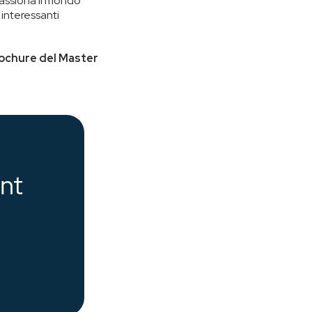
passiona il mondo
 interessanti
rochure del Master