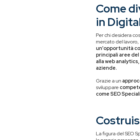
C
ome div
in Digit
Per chi desidera cos
mercato del lavoro,
un'opportunità co
principali aree de
alla web analytic
aziende.
Grazie a un
approcc
sviluppare
compete
come SEO Special
Costruisc
La figura del SEO Sp