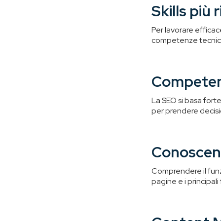
Skills più
Per lavorare effica
competenze tecniche
Competenz
La SEO si basa fort
per prendere decisi
Conoscen
Comprendere il funzi
pagine e i principa