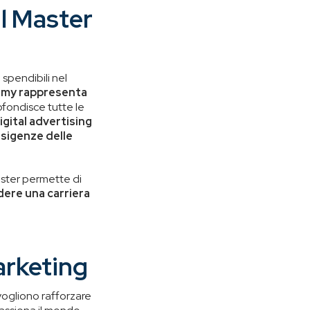
il Master
spendibili nel
demy rappresenta
ofondisce tutte le
igital advertising
esigenze delle
Master permette di
ere una carriera
Marketing
 vogliono rafforzare