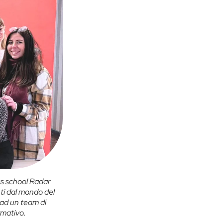
ess school Radar
nti dal mondo del
e ad un team di
rmativo.