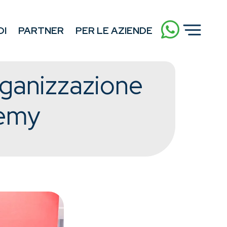
DI
PARTNER
PER LE AZIENDE
rganizzazione
demy