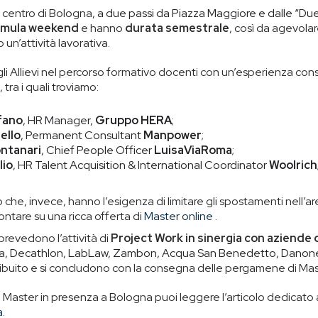
al centro di Bologna
, a due passi da Piazza Maggiore e dalle “Due 
rmula weekend
e
hanno
durata semestrale
, così da agevola
 un’attività lavorativa.
 Allievi nel percorso formativo docenti con un’esperienza conso
 tra i quali troviamo:
fano
, HR Manager,
Gruppo HERA
;
ello
, Permanent Consultant
Manpower
;
ntanari
, Chief People Officer
LuisaViaRoma
;
lio
, HR Talent Acquisition & International Coordinator
Woolrich
o che, invece, hanno l’esigenza di limitare gli spostamenti nell’a
tare su una ricca offerta di
Master online
.
prevedono l’attività di
Project Work in sinergia con aziende d
ia, Decathlon, LabLaw, Zambon, Acqua San Benedetto, Danon
ribuito e si concludono con la consegna delle pergamene di Mas
i Master in presenza a Bologna puoi leggere l’articolo dedicato 
a
.