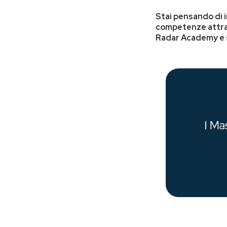
Stai pensando di 
competenze attrav
Radar Academy e sc