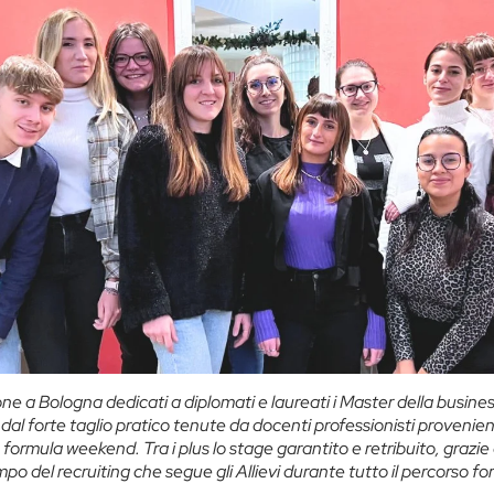
ione a Bologna dedicati a diplomati e laureati i Master della busin
 dal forte taglio pratico tenute da docenti professionisti provenie
n formula weekend. Tra i plus lo stage garantito e retribuito, grazi
mpo del recruiting che segue gli Allievi durante tutto il percorso fo