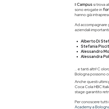
Il
Campus
si trova 
sono erogate in
fo
hanno già intrapreso
Ad accompagnare gli
aziendali importanti,
Alberto Di Ste
Stefania Piscit
Alessandro Mo
Alessandra Pol
… e tanti altri! C
olor
Bologna possono con
Anche questi ultimi 
Coca Cola HBC Ital
stage garantito ret
Per conoscere tutti 
Academy a Bologn