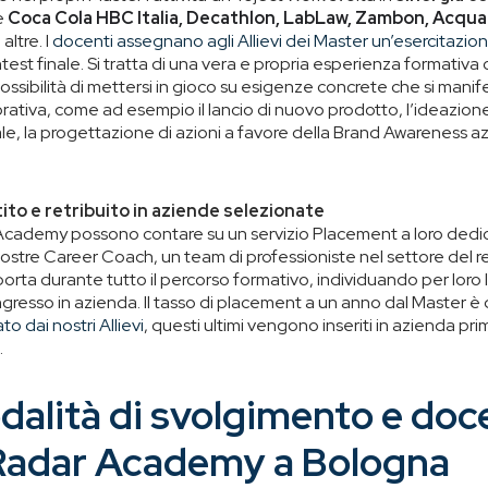
e
Coca Cola HBC Italia, Decathlon, LabLaw, Zambon, Acqu
altre. I
docenti assegnano agli Allievi dei Master un’esercitazion
est finale. Si tratta di una vera e propria esperienza formativa 
possibilità di mettersi in gioco su esigenze concrete che si manif
orativa, come ad esempio il lancio di nuovo prodotto, l’ideazione
e, la progettazione di azioni a favore della Brand Awareness a
ito e retribuito in aziende selezionate
r Academy possono contare su un servizio Placement a loro dedi
ostre Career Coach, un team di professioniste nel settore del rec
porta durante tutto il percorso formativo, individuando per loro l
ngresso in azienda. Il tasso di placement a un anno dal Master è
to dai nostri Allievi
, questi ultimi vengono inseriti in azienda pr
.
dalità di svolgimento e doce
Radar Academy a Bologna