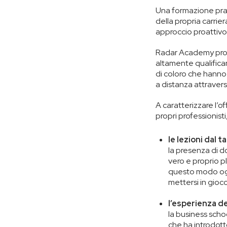
Una formazione prat
della propria carrie
approccio proattivo,
Radar Academy pr
altamente qualifican
di coloro che hanno 
a distanza attravers
A caratterizzare l’o
propri professionist
le lezioni dal t
la presenza di d
vero e proprio plu
questo modo ogni
mettersi in gioco
l’esperienza d
la business scho
che ha introdotto