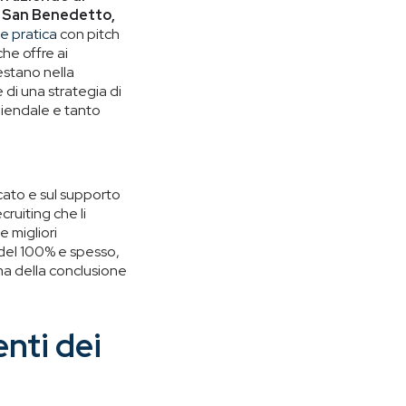
a San Benedetto,
e pratica
con pitch
che offre ai
estano nella
 di una strategia di
ziendale e tanto
cato e sul supporto
ruiting che li
e migliori
 del 100% e spesso,
ima della conclusione
nti dei