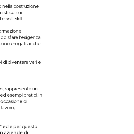
 nella costruzione
nisti con un
 soft skill.
 formazione
soddisfare l’esigenza
, sono erogati anche
i di diventare veri e
ro, rappresenta un
i ed esempi pratici. In
’occasione di
 lavoro;
g” ed è per questo
on aziende di