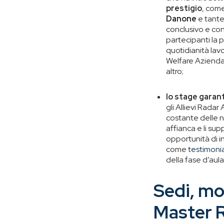
prestigio
, com
Danone
e tante 
conclusivo e cont
partecipanti la 
quotidianità lav
Welfare Aziendal
altro;
lo stage garant
gli Allievi Rada
costante delle n
affianca e li sup
opportunità di i
come
testimonia
della fase d’aula
Sedi, mo
Master 