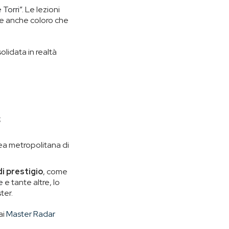
Torri”.
Le lezioni
re anche coloro che
lidata in realtà
;
rea metropolitana di
i prestigio
, come
e
e tante altre, lo
ter.
ai
Master Radar