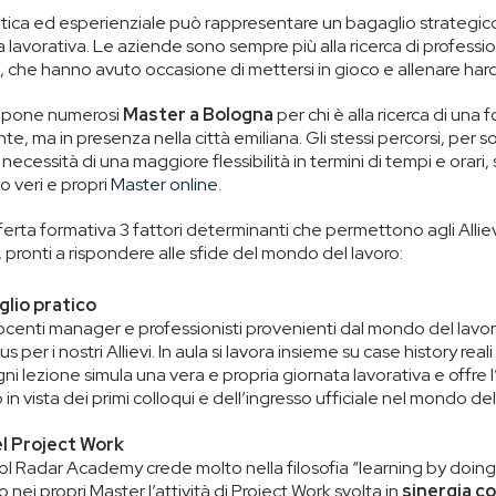
ica ed esperienziale può rappresentare un bagaglio strategico
ra lavorativa. Le aziende sono sempre più alla ricerca di professio
 che hanno avuto occasione di mettersi in gioco e allenare hard e
opone numerosi
Master a Bologna
per chi è alla ricerca di una
te, ma in presenza nella città emiliana. Gli stessi percorsi, per 
necessità di una maggiore flessibilità in termini di tempi e orari
o veri e propri
Master online
.
fferta formativa 3 fattori determinanti che permettono agli Alliev
i, pronti a rispondere alle sfide del mondo del lavoro:
aglio pratico
ocenti manager e professionisti provenienti dal mondo del lavo
s per i nostri Allievi. In aula si lavora insieme su case history real
 lezione simula una vera e propria giornata lavorativa e offre l
 in vista dei primi colloqui e dell’ingresso ufficiale nel mondo del
el Project Work
ol Radar Academy crede molto nella filosofia “learning by doin
 nei propri Master l’attività di Project Work svolta in
sinergia c