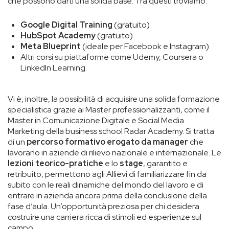
che possono darti una solida base. Tra questi troviamo:
Google Digital Training
(gratuito)
HubSpot Academy
(gratuito)
Meta Blueprint
(ideale per Facebook e Instagram)
Altri corsi su piattaforme come Udemy, Coursera o
LinkedIn Learning.
Vi è, inoltre, la possibilità di acquisire una solida formazione
specialistica grazie ai Master professionalizzanti, come il
Master in Comunicazione Digitale e Social Media
Marketing della business school Radar Academy. Si tratta
di un
percorso formativo erogato da manager
che
lavorano in aziende di rilievo nazionale e internazionale. Le
lezioni teorico-pratiche
e lo
stage
, garantito e
retribuito, permettono agli Allievi di familiarizzare fin da
subito con le reali dinamiche del mondo del lavoro e di
entrare in azienda ancora prima della conclusione della
fase d’aula. Un’opportunità preziosa per chi desidera
costruire una carriera ricca di stimoli ed esperienze sul
campo.