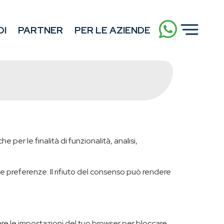
DI
PARTNER
PER LE AZIENDE
 per le finalità di funzionalità, analisi,
e preferenze. Il rifiuto del consenso può rendere
biare le impostazioni del tuo browser per bloccare