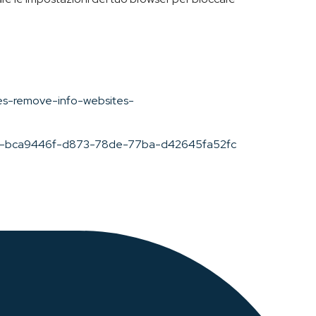
ies-remove-info-websites-
plorer-bca9446f-d873-78de-77ba-d42645fa52fc