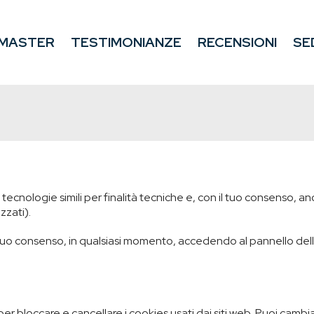
MASTER
TESTIMONIANZE
RECENSIONI
SE
ecnologie simili per finalità tecniche e, con il tuo consenso, anche
zati).
l tuo consenso, in qualsiasi momento, accedendo al pannello dell
i per bloccare e cancellare i cookies usati dai siti web. Puoi cam