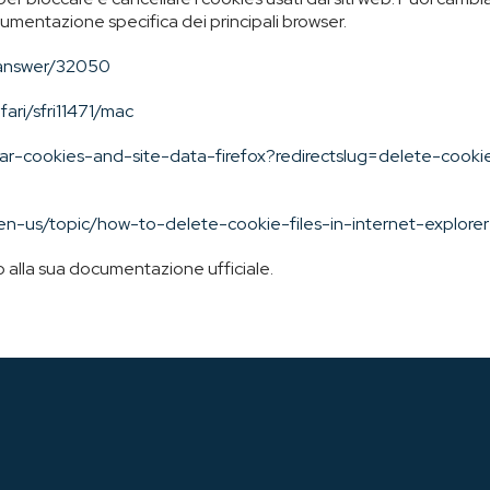
documentazione specifica dei principali browser.
/answer/32050
ari/sfri11471/mac
lear-cookies-and-site-data-firefox?redirectslug=delete-cook
om/en-us/topic/how-to-delete-cookie-files-in-internet-ex
to alla sua documentazione ufficiale.