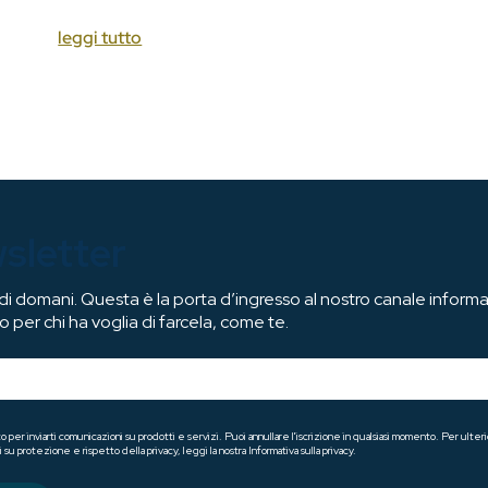
leggi tutto
wsletter
 domani. Questa è la porta d’ingresso al nostro canale informat
o per chi ha voglia di farcela, come te.
o per inviarti comunicazioni su prodotti e servizi. Puoi annullare l'iscrizione in qualsiasi momento. Per ul
 su protezione e rispetto della privacy, leggi la nostra Informativa sulla privacy.