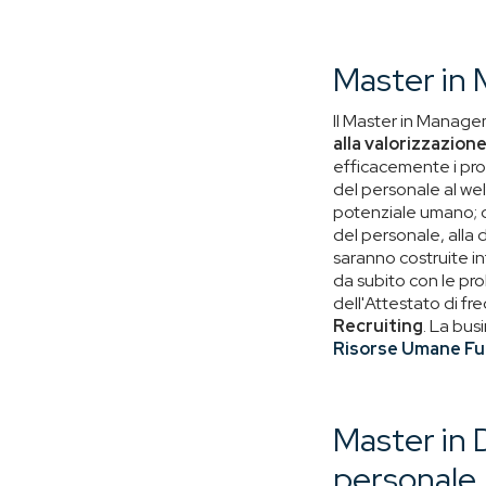
Master in
Il Master in Manag
alla valorizzazion
efficacemente i proce
del personale al wel
potenziale umano; da
del personale, alla 
saranno costruite into
da subito con le pr
dell'Attestato di fre
Recruiting
. La bu
Risorse Umane Fu
Master in 
personale