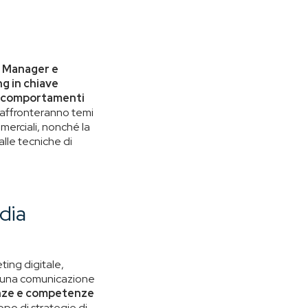
 Manager e
ng in chiave
vi comportamenti
evi affronteranno temi
merciali, nonché la
alle tecniche di
.
dia
eting digitale,
 di una comunicazione
enze e competenze
uppo di strategie di