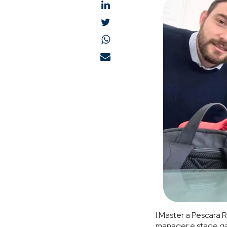
I Master a Pescara 
manager e stage gara