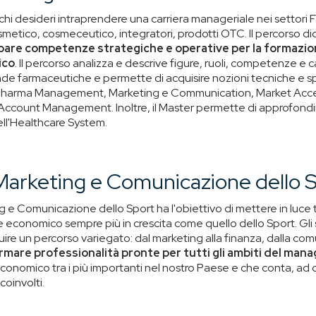
 a chi desideri intraprendere una carriera manageriale nei settori
smetico, cosmeceutico, integratori, prodotti OTC. Il percorso di
pare competenze strategiche e operative per la formazio
ico
. Il percorso analizza e descrive figure, ruoli, competenze e c
ende farmaceutiche e permette di acquisire nozioni tecniche e sp
: Pharma Management, Marketing e Communication, Market Acces
 Account Management. Inoltre, il Master permette di approfondir
ell'Healthcare System.
Marketing e Comunicazione dello 
ng e Comunicazione dello Sport ha l'obiettivo di mettere in luce t
ore economico sempre più in crescita come quello dello Sport. Gl
uire un percorso variegato: dal marketing alla finanza, dalla com
rmare professionalità pronte per tutti gli ambiti del man
economico tra i più importanti nel nostro Paese e che conta, ad o
coinvolti.