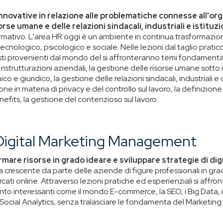
innovative in relazione alle problematiche connesse all'org
orse umane e delle relazioni sindacali,
industriali e istituzi
mativo. L'area HR oggi è un ambiente in continua trasformazion
tecnologico, psicologico e sociale. Nelle lezioni dal taglio pratic
sti provenienti dal mondo del si affronteranno temi fondamenta
 ristrutturazioni aziendali, la gestione delle risorse umane sotto il
co e giuridico, la gestione delle relazioni sindacali, industriali e
tione in materia di privacy e del controllo sul lavoro, la definizione
fits, la gestione del contenzioso sul lavoro.
 Digital Marketing Management
rmare risorse in grado ideare e sviluppare strategie di dig
sta crescente da parte delle aziende di figure professionali in gr
ercati online. Attraverso lezioni pratiche ed esperienziali si aff
nto interessanti come il mondo E-commerce, la SEO, i Big Data, i
Social Analytics, senza tralasciare le fondamenta del Market