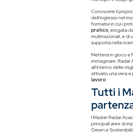
Conoscere il proprio
dell'ingresso nel mo
formativi in cui i pr
pratico,
erogata d
multinazionali, e di
supporta nella ricer
Mettersi in gioco e 
immaginare. Radar Ac
all'interno delle migl
attivato una vera e
lavoro
.
Tutti i 
partenza
I Master Radar Acade
principali aree di 
Green e Sostenibilit