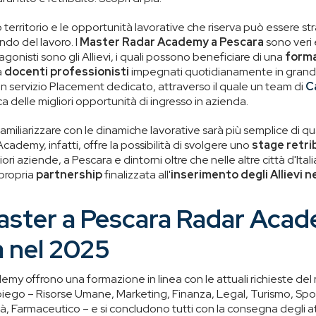
 territorio e le opportunità lavorative che riserva può essere stra
ndo del lavoro. I
Master Radar Academy a Pescara
sono veri 
otagonisti sono gli Allievi, i quali possono beneficiare di una
forma
a
docenti professionisti
impegnati quotidianamente in grand
 un servizio Placement dedicato, attraverso il quale un team di
C
ca delle migliori opportunità di ingresso in azienda.
familiarizzare con le dinamiche lavorative sarà più semplice di q
ademy, infatti, offre la possibilità di svolgere uno
stage retri
iori aziende, a Pescara e dintorni oltre che nelle altre città d'Itali
 propria
partnership
finalizzata all'
inserimento degli Allievi 
Master a Pescara Radar Acad
 nel 2025
my offrono una formazione in linea con le attuali richieste del
impiego – Risorse Umane, Marketing, Finanza, Legal, Turismo, Sp
à, Farmaceutico – e si concludono tutti con la consegna degli atte