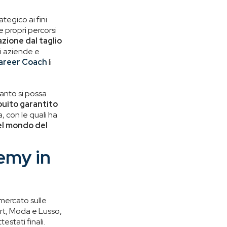
tegico ai fini
e propri percorsi
zione dal taglio
i aziende e
areer Coach
li
uanto si possa
buito garantito
a, con le quali ha
nel mondo del
emy in
 mercato sulle
ort, Moda e Lusso,
stati finali.