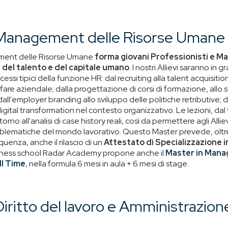
 Management delle Risorse Umane
ement delle Risorse Umane
forma giovani Professionisti e Ma
e del talento e del capitale umano
. I nostri Allievi saranno in 
ssi tipici della funzione HR: dal recruiting alla talent acquisitio
fare aziendale; dalla progettazione di corsi di formazione, allo 
ll'employer branding allo sviluppo delle politiche retributive; 
digital transformation nel contesto organizzativo. Le lezioni, dal 
rno all'analisi di case history reali, così da permettere agli Allievi
oblematiche del mondo lavorativo. Questo Master prevede, oltre 
quenza, anche il rilascio di un
Attestato di Specializzazione in
siness school Radar Academy propone anche il
Master in Mana
ll Time
, nella formula 6 mesi in aula + 6 mesi di stage.
Diritto del lavoro e Amministrazion