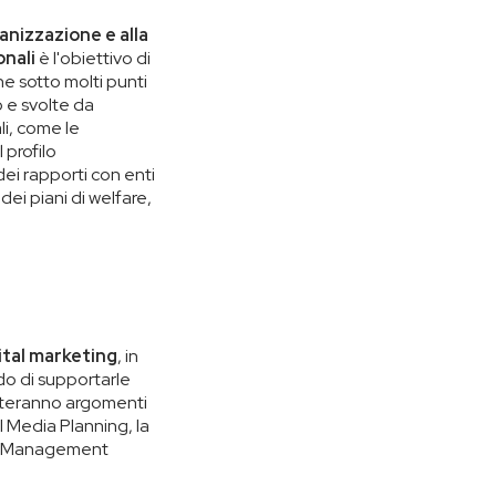
anizzazione e alla
onali
è l'obiettivo di
e sotto molti punti
o e svolte da
li, come le
 profilo
 dei rapporti con enti
 dei piani di welfare,
ital marketing
, in
ado di supportarle
ronteranno argomenti
l Media Planning, la
ing Management