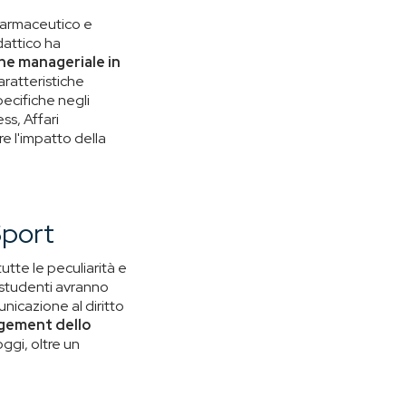
 Farmaceutico e
dattico ha
ne manageriale in
aratteristiche
ecifiche negli
s, Affari
e l'impatto della
Sport
utte le peculiarità e
i studenti avranno
unicazione al diritto
agement dello
ggi, oltre un