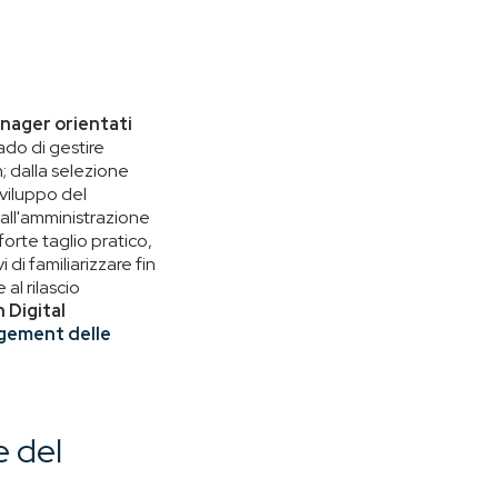
nager orientati
grado di gestire
n; dalla selezione
sviluppo del
dall'amministrazione
forte taglio pratico,
 di familiarizzare fin
al rilascio
 Digital
gement delle
e del