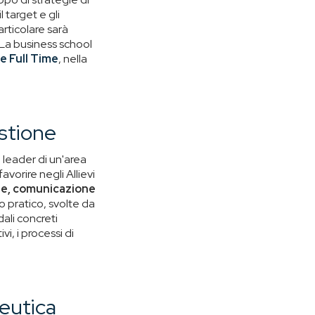
 target e gli
rticolare sarà
La business school
e Full Time
, nella
estione
i leader di un'area
vorire negli Allievi
ione, comunicazione
io pratico, svolte da
ali concreti
i, i processi di
eutica