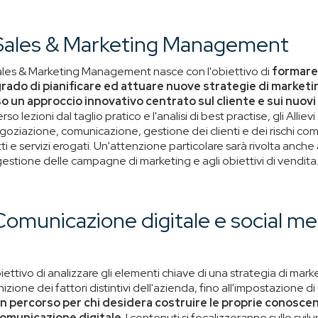
 Sales & Marketing Management
 Sales & Marketing Management nasce con l'obiettivo di
formare
grado di pianificare ed attuare nuove strategie di marketi
so un approccio innovativo centrato sul cliente e sui nuo
rso lezioni dal taglio pratico e l'analisi di best practise, gli Alli
goziazione, comunicazione, gestione dei clienti e dei rischi com
i e servizi erogati. Un'attenzione particolare sarà rivolta anche 
 gestione delle campagne di marketing e agli obiettivi di vendita
Comunicazione digitale e social me
biettivo di analizzare gli elementi chiave di una strategia di mark
izione dei fattori distintivi dell'azienda, fino all'impostazione
n percorso per chi desidera costruire le proprie conosc
comunicazione digitale
. I contenuti si focalizzeranno sullo svil