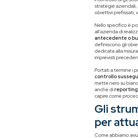
strategie aziendali,
obiettivi prefissati, 
Nello specifico è po
all’azienda di reali
antecedente o b
definiscono gli obiet
dedicata alla misuraz
imprevisti preceden
Portati a termine i p
controllo susseg
mette nero su bianc
anche di
reporting
capire come proced
Gli stru
per attua
Come abbiamo avuto 