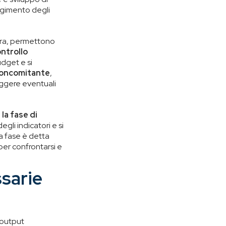
ungimento degli
ltra, permettono
ontrollo
dget e si
concomitante
,
reggere eventuali
 la fase di
egli indicatori e si
a fase è detta
er confrontarsi e
sarie
 output