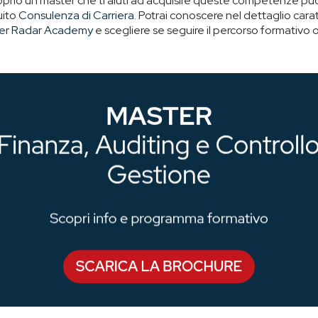
oprio un master che ti aiuti ad acquisire queste competenze puoi
uito
Consulenza di Carriera
.
Potrai conoscere nel dettaglio carat
er Radar Academy
e scegliere se seguire il percorso formativo o