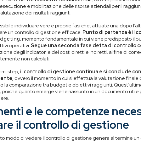
 esecuzione e mobilitazione delle risorse aziendali per il raggi
valutazione dei risultati raggiunti.
ssibile individuare vere e proprie fasi che, attuate una dopo l’a
zzare un controllo di gestione efficace.
Punto di partenza è il c
udgeting
, momento fondamentale in cui viene predisposto il bu
tivi operativi.
Segue una seconda fase detta di controllo 
ione degli indicatori e dei costi diretti e indiretti, al fine di cor
temente non calcolati.
rimi step,
il controllo di gestione continua e si conclude con
uente,
ovvero il momento in cui si effettua la valutazione finale d
o la comparazione tra budget e obiettivi raggiunti. Quest’ultim
, poiché quanto emerge viene riassunto in un documento utile p
ere.
menti e le competenze neces
re il controllo di gestione
modo di vedere il controllo di gestione genera al termine un