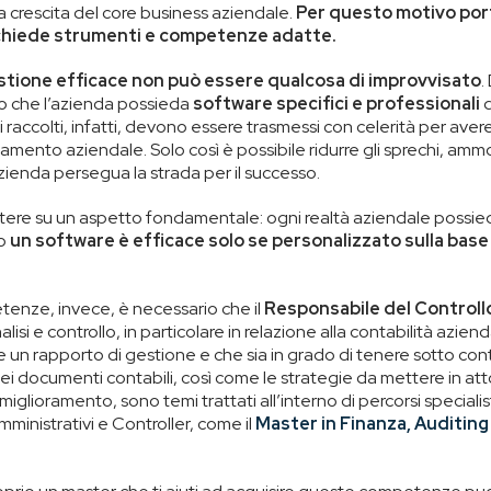
 crescita del core business aziendale.
Per questo motivo por
ichiede strumenti e competenze adatte.
estione efficace non può essere qualcosa di improvvisato
.
o che l’azienda possieda
software specifici e professionali
d
ati raccolti, infatti, devono essere trasmessi con celerità per av
mento aziendale. Solo così è possibile ridurre gli sprechi, ammor
zienda persegua la strada per il successo.
ettere su un aspetto fondamentale: ogni realtà aziendale possie
to
un software è efficace solo se personalizzato sulla base
etenze, invece, è necessario che il
Responsabile del Controll
lisi e controllo, in particolare in relazione alla contabilità azie
e un rapporto di gestione e che sia in grado di tenere sotto contro
i documenti contabili, così come le strategie da mettere in atto
miglioramento, sono temi trattati all’interno di percorsi specialisti
inistrativi e Controller, come il
Master in Finanza, Auditing 