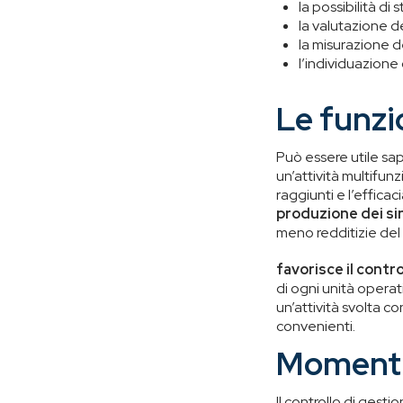
la possibilità di
la valutazione d
la misurazione d
l’individuazione
Le funzi
Può essere utile sa
un’attività multifun
raggiunti e l’effica
produzione dei sin
meno redditizie del
favorisce il contro
di ogni unità operat
un’attività svolta con
convenienti.
Momenti 
Il controllo di gest