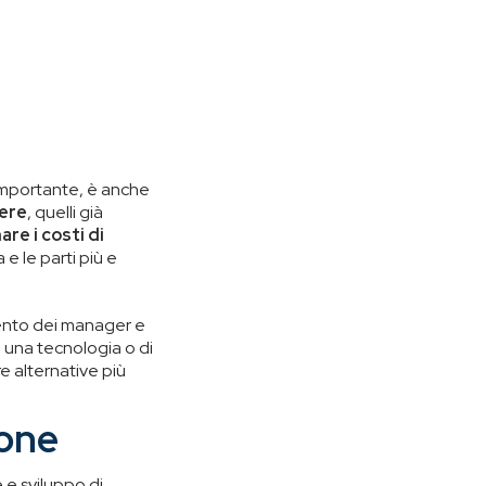
 importante, è anche
gere
, quelli già
re i costi di
 e le parti più e
mento dei manager e
di una tecnologia o di
are alternative più
ione
 e sviluppo di