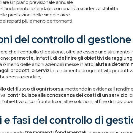
 stilare un piano previsionale annuale
ell’andamento aziendale, con analisi a scadenza stabilita
elle prestazioni delle singole aree
 dei reparti più e meno performanti
oni del controllo di gestione
pere che il controllo di gestione, oltre ad essere uno strumento
zione:
permette, infatti, di definire
gli obiettivi da raggiun
cia o meno delle azioni aziendali messe in atto;
aiuta a determina
goli prodotti o servizi
, il rendimento di ogni attività produttiva
 business aziendale;
llo del flusso di ogni risorsa
, mettendo in evidenza il rendi
iva;
contribuisce alla conoscenza dei costi di un servizio
, 
 l’obiettivo di confrontarli con altre soluzioni, al fine di individu
e fasi del controllo di gest
ione prevede
tre momenti fondamentali
, ovvero pianificazione