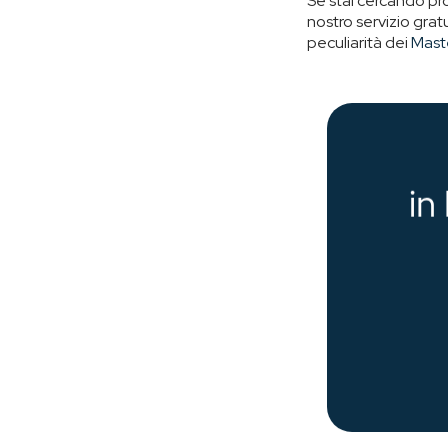
Se stai cercando pr
nostro servizio grat
peculiarità dei
Mast