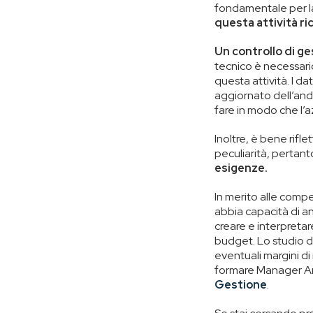
fondamentale per la
questa attività r
Un controllo di g
tecnico è necessari
questa attività. I d
aggiornato dell’anda
fare in modo che l’a
Inoltre, è bene rifl
peculiarità, pertan
esigenze.
In merito alle comp
abbia capacità di ana
creare e interpretar
budget. Lo studio de
eventuali margini di 
formare Manager Amm
Gestione
.