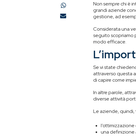
Non sempre chi è int
grandi aziende conosc
gestione, ad esempi
Considerata una vera
seguito scopriamo pe
modo efficace.
L’import
Se vi state chiedend
attraverso questa at
di capire come impie
In altre parole, att
diverse attività port
Le aziende, quindi,
l’ottimizzazione
una definizione 