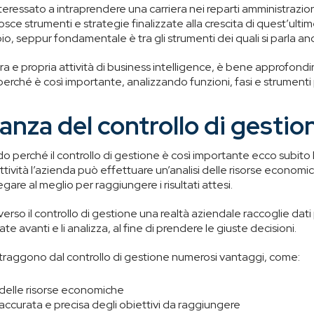
eressato a intraprendere una carriera nei reparti amministrazio
e strumenti e strategie finalizzate alla crescita di quest’ultime.
o, seppur fondamentale è tra gli strumenti dei quali si parla a
 e propria attività di business intelligence, è bene approfondi
rché è così importante, analizzando funzioni, fasi e strumenti 
anza del controllo di gestio
o perché il controllo di gestione è così importante ecco subito l
tività l’azienda può effettuare un’analisi delle risorse economic
gare al meglio per raggiungere i risultati attesi.
raverso il controllo di gestione una realtà aziendale raccoglie dat
ate avanti e li analizza, al fine di prendere le giuste decisioni.
 traggono dal controllo di gestione numerosi vantaggi, come:
 delle risorse economiche
accurata e precisa degli obiettivi da raggiungere