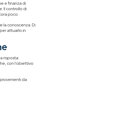
ne e finanza di
 Il controllo di
ncora poco.
re la conoscenza. Di
per attuarlo in
ne
a risposta:
he, con l’obiettivo
i provenienti da