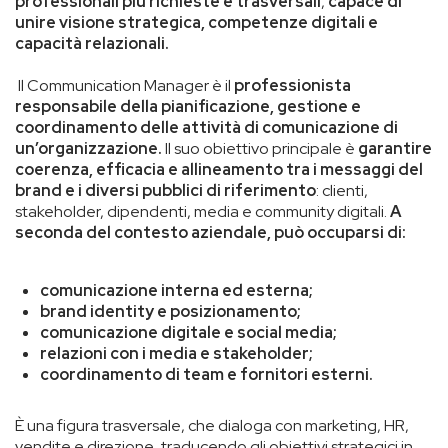
professionali più richieste e trasversali
,
capace di
unire visione strategica, competenze digitali e
capacità relazionali.
Il Communication Manager
è il
professionista
responsabile della pianificazione, gestione e
coordinamento delle attività di comunicazione di
un’organizzazione.
Il suo obiettivo principale è
garantire
coerenza, efficacia e allineamento tra i messaggi del
brand e i diversi pubblici di riferimento
: clienti,
stakeholder, dipendenti, media e community digitali.
A
seconda del contesto aziendale, può occuparsi di:
comunicazione interna ed esterna;
brand identity e posizionamento;
comunicazione digitale e social media;
relazioni con i media e stakeholder;
coordinamento di team e fornitori esterni.
È una figura trasversale, che dialoga con marketing, HR,
vendite e direzione, traducendo gli obiettivi strategici in