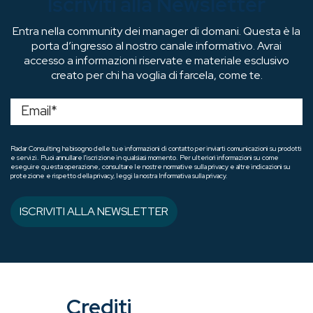
Iscriviti alla Newsletter
Entra nella community dei manager di domani. Questa è la
porta d’ingresso al nostro canale informativo. Avrai
accesso a informazioni riservate e materiale esclusivo
creato per chi ha voglia di farcela, come te.
Radar Consulting ha bisogno delle tue informazioni di contatto per inviarti comunicazioni su prodotti
e servizi. Puoi annullare l'iscrizione in qualsiasi momento. Per ulteriori informazioni su come
eseguire questa operazione, consultare le nostre normative sulla privacy e altre indicazioni su
protezione e rispetto della privacy, leggi la nostra Informativa sulla privacy.
Crediti