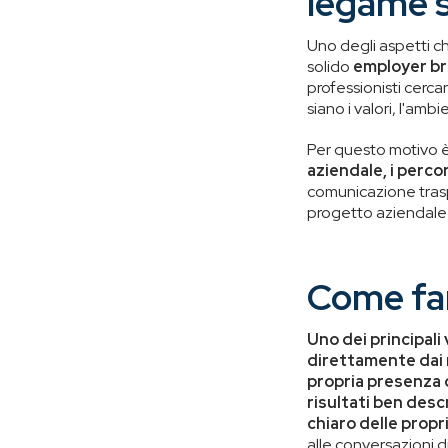
legame s
Uno degli aspetti ch
solido
employer b
professionisti cercan
siano i valori, l'amb
Per questo motivo 
aziendale, i percor
comunicazione traspa
progetto aziendale
Come fars
Uno dei principali 
direttamente dai 
propria presenza 
risultati ben desc
chiaro delle prop
alle conversazioni d