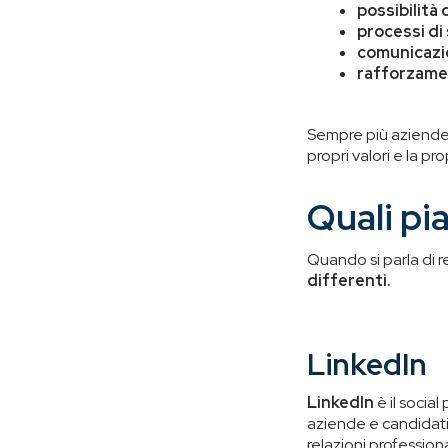
possibilità
processi di 
comunicazio
rafforzamen
Sempre più aziende i
propri valori e la pro
Quali pi
Quando si parla di r
differenti.
LinkedIn
LinkedIn
è il socia
aziende e candidati. 
relazioni professiona