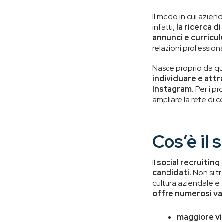
Il modo in cui azien
infatti,
la ricerca d
annunci e curriculu
relazioni professio
Nasce proprio da qu
individuare e att
Instagram.
Per i pr
ampliare la rete di c
Cos’è il 
Il
social recruiting
candidati.
Non si t
cultura aziendale e 
offre numerosi van
maggiore vis