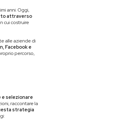
imi anni. Oggi,
anto attraverso
n cui costruire
e alle aziende di
In, Facebook e
 proprio percorso,
e e selezionare
zioni, raccontare la
esta strategia
gi: