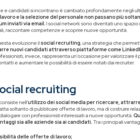
de e candidati si incontrano è cambiato profondamente negli ult
i lavoro e la selezione del personale non passano più solt
m inviati via email.
I social network sono diventati uno spazio i
nali, raccontare competenze e scoprire nuove opportunità.
esta evoluzione il
social recruiting
, una strategia che permett
rarre nuovi candidati attraverso piattaforme come Linked
ofessionisti, invece, rappresenta un'occasione per valorizzare il
ontatti e aumentare le possibilità di essere notati dai recruiter.
social recruiting
consiste nell'
utilizzo dei social media per ricercare, attrarr
ratta soltanto di pubblicare offerte di lavoro, ma di costruire rela
dialogare con professionisti interessati a nuove opportunità.
Qu
taggi sia alle aziende sia ai candidati.
Tra i principali vantag
ibilità delle offerte di lavoro;