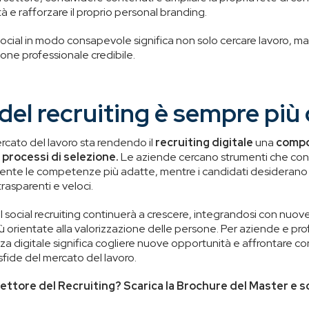
tà e rafforzare il proprio personal branding.
social in modo consapevole significa non solo cercare lavoro, ma 
ne professionale credibile.
 del recruiting è sempre più 
rcato del lavoro sta rendendo il
recruiting digitale
una
comp
processi di selezione.
Le aziende cercano strumenti che co
ente le competenze più adatte, mentre i candidati desiderano
trasparenti e veloci.
l social recruiting continuerà a crescere, integrandosi con nuo
 orientate alla valorizzazione delle persone. Per aziende e profe
nza digitale significa cogliere nuove opportunità e affrontare c
fide del mercato del lavoro.
settore del Recruiting? Scarica la Brochure del Master e s