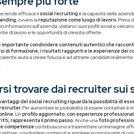
empre più forte
e rende efficace il
social recruiting
è la capacità delle aziende
randing
, ovvero la
reputazione come luogo di lavoro.
Prima d
o informazioni sull'azienda, visitano i suoi profili social e cercano
iente di lavoro e le opportunità di crescita offerte.
è
importante condividere contenuti autentici che racconti
si di formazione, i risultati raggiunti e le esperienze dei c
rente aiuta a creare fiducia e ad attrarre candidati realmente i
.
i trovare dai recruiter sui 
vantaggi del social recruiting riguarda la possibilità di ess
recruiter.
Per aumentare le probabilità di essere contattati è 
online.
Un
profilo aggiornato
,
con esperienze professional
ritti, rappresenta il primo passo.
Anche una
foto professio
rie competenze
contribuiscono a trasmettere un'immagine affi
i settore, condividere contenuti e ampliare la propria rete di con