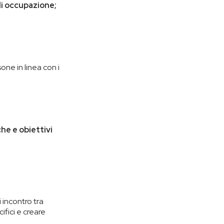
di occupazione;
one in linea con i
he e obiettivi
 incontro tra
ifici e creare