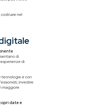
costruire nel
digitale
onente
nsentano di
 esperienze di
ve tecnologie e con
ssionisti, investire
on maggiore
copri date e