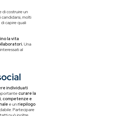
 di costruire un
i candidarsi, molti
 di capire quali
no la vita
ollaboratori.
Una
nteressati al
social
ere individuati
importante
curare la
i
,
competenze e
nale
e un
riepilogo
dabile. Partecipare
tatti può inoltre