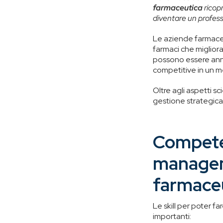
farmaceutica
ricopr
diventare un profess
Le aziende farmaceu
farmaci che migliora
possono essere ann
competitive in un m
Oltre agli aspetti sc
gestione strategica
Compete
manageme
farmace
Le skill per poter f
importanti: