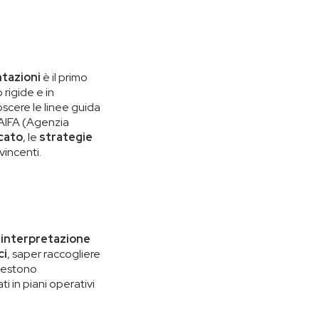
tazioni
è il primo
rigide e in
scere le linee guida
'AIFA (Agenzia
cato
, le
strategie
vincenti.
’
interpretazione
ci
, saper raccogliere
nvestono
ati in piani operativi