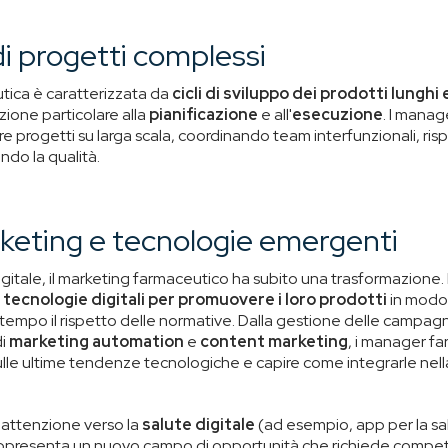
i progetti complessi
utica è caratterizzata da
cicli di sviluppo dei prodotti lunghi
zione particolare alla
pianificazione
e all'
esecuzione
. I manag
e progetti su larga scala, coordinando team interfunzionali, r
ndo la qualità.
rketing e tecnologie emergenti
igitale, il marketing farmaceutico ha subito una trasformazion
 tecnologie digitali per promuovere i loro prodotti
in modo 
mpo il rispetto delle normative. Dalla gestione delle campagn
di
marketing automation
e
content marketing
, i manager f
ulle ultime tendenze tecnologiche e capire come integrarle nella
e attenzione verso la
salute digitale
(ad esempio, app per la sal
appresenta un nuovo campo di opportunità che richiede compet