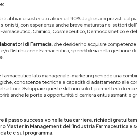
e:
hé abbiano sostenuto almeno il 90% degli esami previsti dal pia
sionisti,
con esperienza anche breve maturata nei settori dell’
to Farmaceutico, Chimico, Cosmeceutico, Dermocosmetico e dell
llaboratori di Farmacia
, che desiderino acquisire competenze 
 e/o Distribuzione Farmaceutica, spendibili sia nella gestione di 
e.
e farmaceutico lato manageriale-marketing richiede una combi
iche, conoscenze tecniche e capacità di adattamento alle con
 settore. Sviluppare queste skill non solo ti permetterà di ecce
prirà anche le porte a opportunità di carriera entusiasmanti e gra
re il passo successivo nella tua carriera, richiedi gratuit
ro Master in Management dell’Industria Farmaceutica e sc
e date e sul programma.