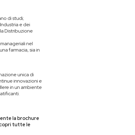
no di studi;
Industria e dei
a Distribuzione
manageriali nel
una farmacia, sia in
nazione unica di
tinue innovazioni e
llere in un ambiente
tificanti.
amente la brochure
opri tutte le