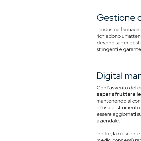
Gestione d
L'industria farmace
richiedono un’atten
devono saper gestir
stringenti e garante
Digital ma
Con l'avvento del d
saper sfruttare le
mantenendo al conte
all'uso di strumenti 
essere aggiornati s
aziendale.
Inoltre, la crescent
medici connessi) r