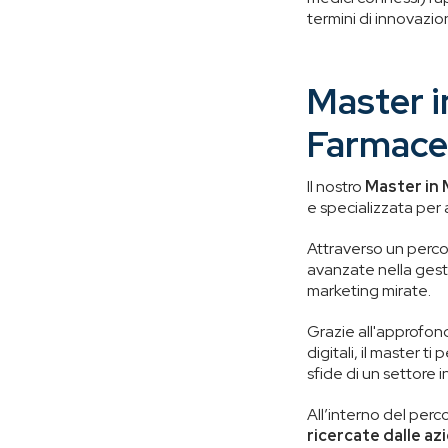
termini di innovazi
Master i
Farmace
Il nostro
Master in
e specializzata per
Attraverso un perco
avanzate nella gest
marketing mirate.
Grazie all'approfon
digitali, il master t
sfide di un settore 
All’interno del perc
ricercate dalle a