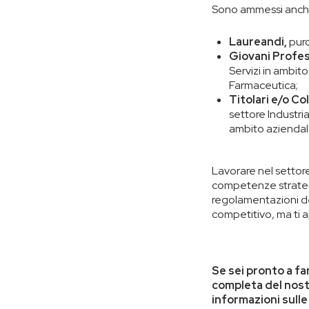
Sono ammessi anch
Laureandi,
purc
Giovani Profes
Servizi in ambi
Farmaceutica;
Titolari e/o Co
settore Industria
ambito aziendal
Lavorare nel settor
competenze strateg
regolamentazioni del
competitivo, ma ti a
Se sei pronto a fa
completa del nost
informazioni sull