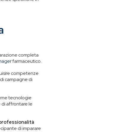
a
arazione completa
nager
farmaceutico.
cquisire competenze
e di campagne di
erne tecnologie
 di affrontare le
i professionalità
cipante di imparare