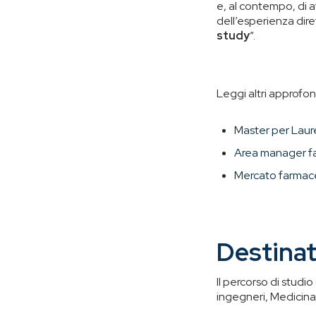
e, al contempo, di a
dell’esperienza dire
study
”.
Leggi altri approfon
Master per Laurea
Area manager f
Mercato farmace
Destinat
Il percorso di studio
ingegneri, Medicina 