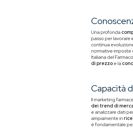
Conoscenz
Una profonda
comp
passo per lavorare i
continua evoluzione
normative imposte 
Italiana del Farmaco)
di prezzo
e la
conc
Capacità di
Il marketing farmace
dei trend di merca
e analizzare dati p
ampiamente in
rice
è fondamentale per 