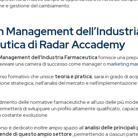
one e gestione del cambiamento.
n Management dell’Industri
utica di Radar Accademy
 Management dell’Industria Farmaceutica
fornisce una prep
 avviare una carriera di successo come manager o
marketing ma
rso formativo che unisce
teoria e pratica
, sarai in grado di a
ione strategica, nell'analisi del mercato e nell'implementazion
dimento delle normative farmaceutiche e all'uso delle più mod
i permetterà di sviluppare un profilo altamente qualificato, capace
in costante evoluzione.
orso è dedicato inoltre ampio spazio all’
analisi delle principal
ziende di questo ampio settore
, permettendo a ciascun parte