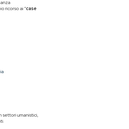
nianza
 ricorso ai “
case
ia
n settori umanistici,
ti.