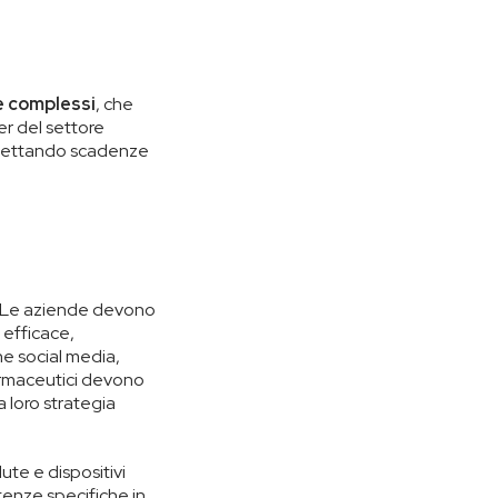
 e complessi
, che
er del settore
ispettando scadenze
e. Le aziende devono
efficace,
e social media,
armaceutici devono
 loro strategia
ute e dispositivi
enze specifiche in