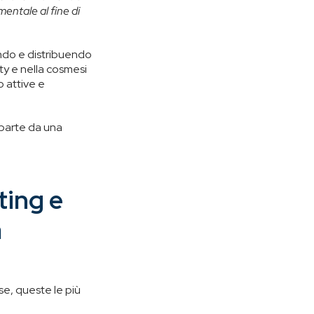
entale al fine di
ando e distribuendo
ty e nella cosmesi
 attive e
a parte da una
ting e
a
se, queste le più