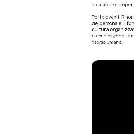
mercato in cui opera
Per i giovani HR no
del personale. È f
cultura organizza
comunicazione, appr
risorse umane.