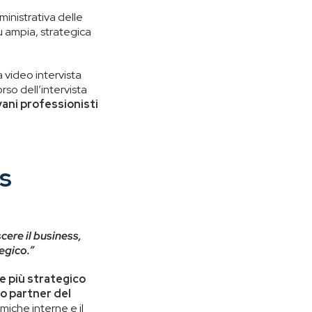
ministrativa delle
ù ampia, strategica
a video intervista
rso dell’intervista
ovani professionisti
ss
cere il business,
egico.”
 più strategico
ro partner del
miche interne e il