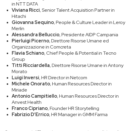
in NTT DATA
Viviana Ricci
, Senior Talent Acquisition Partner in
Hitachi
Giovanna Sequino
, People & Culture Leader in Leroy
Merlin
Alessandra Belluccio
, Presidente AIDP Campania
Pierluigi Picerno
, Direttore Risorse Umane ed
Organizzazione in Comcreta
Flavia Schiano
, Chief People & Potential in Tecno
Group
Titti Ricciardella
, Direttore Risorse Umane in Antony
Morato
Luigi Inversi
, HR Director in Netcom
Michele Onorato
, Human Resources Director in
Miriade
Antonio Campitiello
, Human Resources Director in
Anvest Health
Franco Cipriano
, Founder HR Storytelling
Fabrizio D’Errico
, HR Manager in GMM Farma