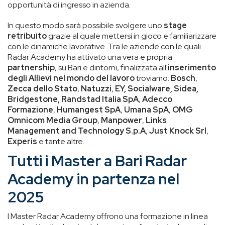
opportunità di ingresso in azienda.
In questo modo sarà possibile svolgere uno
stage
retribuito
grazie al quale mettersi in gioco e familiarizzare
con le dinamiche lavorative. Tra le aziende con le quali
Radar Academy ha attivato una vera e propria
partnership
, su Bari e dintorni, finalizzata all'
inserimento
degli Allievi nel mondo del lavoro
troviamo:
Bosch
,
Zecca dello Stato
,
Natuzzi
,
EY, Socialware, Sidea,
Bridgestone,
Randstad Italia SpA
,
Adecco
Formazione
,
Humangest SpA
,
Umana SpA
,
OMG
Omnicom Media Group
,
Manpower
,
Links
Management and Technology S.p.A
,
Just Knock Srl
,
Experis
e tante altre.
Tutti i Master a Bari Radar
Academy in partenza nel
2025
I Master Radar Academy offrono una formazione in linea