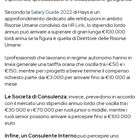
Secondo la
Salary Guide 2022
di Hays e un
approfondimento dedicato alle retribuzioni in ambito
Risorse Umane condiviso da
HR Link
, lo stipendio lordo
annuo può arrivare a superare di gran lunga €100.000
lordi annui se la figura è quella di Direttore delle Risorse
Umane.
I professionisti che lavorano in regime autonomo hanno in
linea generale una tariffa oraria che oscilla tra i €50 e i
€150, mentre per i progetti a breve termine il compenso
richiesto parte dai €3.000 per arrivare fino ai €10.000 al
mese.
Le Società di Consulenza
, invece, prevedono in accordo
con il mercato uno stipendio annuo lordo che oscilla tra i
€30.000 e i €70.000 per ruoli junior o middle, mentre i
ruoli senior possono arrivare a percepire fino a €100.000
euro.
Infine, un Consulente Interno
può percepire uno