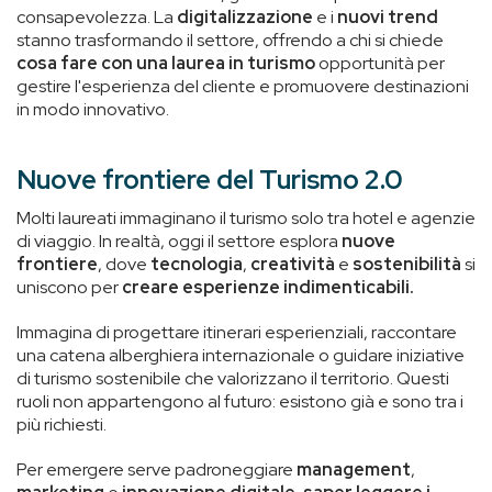
consapevolezza. La
digitalizzazione
e i
nuovi trend
stanno trasformando il settore, offrendo a chi si chiede
cosa fare con una laurea in turismo
opportunità per
gestire l'esperienza del cliente e promuovere destinazioni
in modo innovativo.
Nuove frontiere del Turismo 2.0
Molti laureati immaginano il turismo solo tra hotel e agenzie
di viaggio. In realtà, oggi il settore esplora
nuove
frontiere
, dove
tecnologia
,
creatività
e
sostenibilità
si
uniscono per
creare esperienze indimenticabili.
Immagina di progettare itinerari esperienziali, raccontare
una catena alberghiera internazionale o guidare iniziative
di turismo sostenibile che valorizzano il territorio. Questi
ruoli non appartengono al futuro: esistono già e sono tra i
più richiesti.
Per emergere serve padroneggiare
management
,