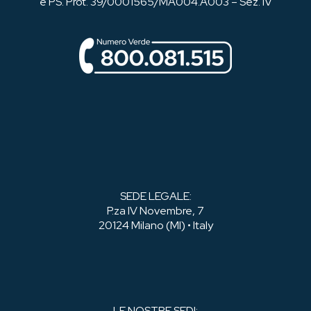
e PS. Prot. 39/0001565/MA004.A003 – Sez. IV
SEDE LEGALE:
P.za IV Novembre, 7
20124 Milano (MI) • Italy
LE NOSTRE SEDI: