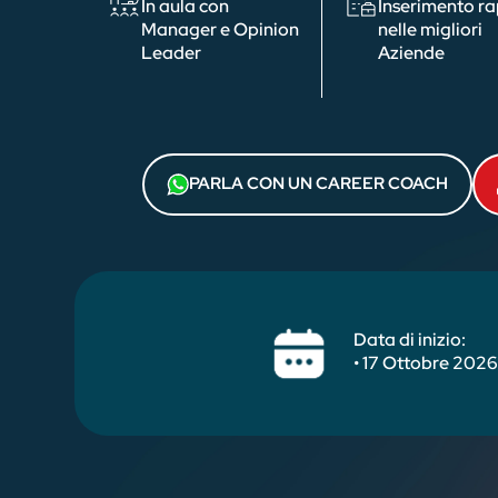
In aula con
Inserimento r
Manager e Opinion
nelle migliori
Leader
Aziende
PARLA CON UN CAREER COACH
Data di inizio:
• 17 Ottobre 202