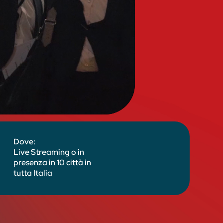
Dove:
Live Streaming o in
presenza in
10 città
in
tutta Italia