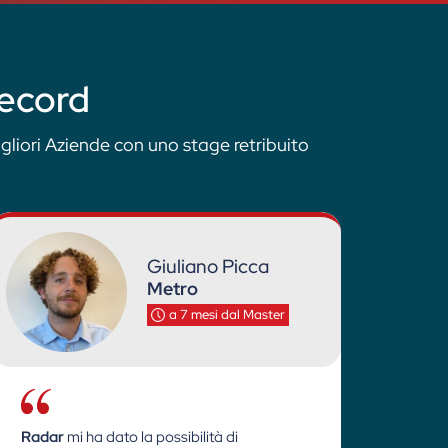
record
gliori Aziende con uno stage retribuito
Giuliano Picca
Metro
a 7 mesi dal Master
Radar
mi ha dato la possibilità di
Ho sc