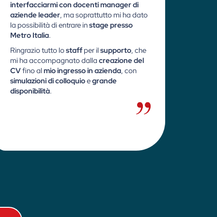
interfacciarmi con docenti manager di
conse
aziende leader
, ma soprattutto mi ha dato
lezio
la possibilità di entrare in
stage presso
da
pr
Metro Italia
.
l’
entr
Ringrazio tutto lo
staff
per il
supporto
, che
Infat
mi ha accompagnato dalla
creazione del
avuto
CV
fino al
mio ingresso in azienda
, con
pres
simulazioni di colloquio
e
grande
Digit
disponibilità
.