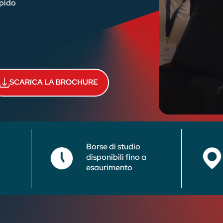
apido
SCARICA LA BROCHURE
Borse di studio
disponibili fino a
6
esaurimento