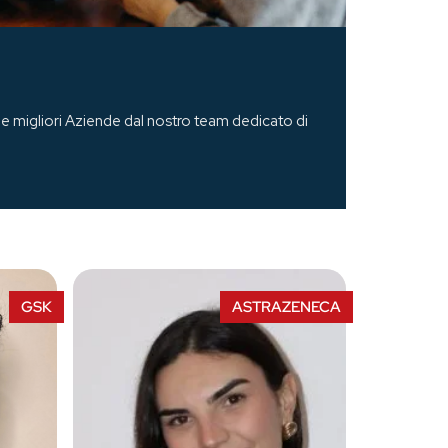
e migliori Aziende dal nostro team dedicato di
GSK
ASTRAZENECA