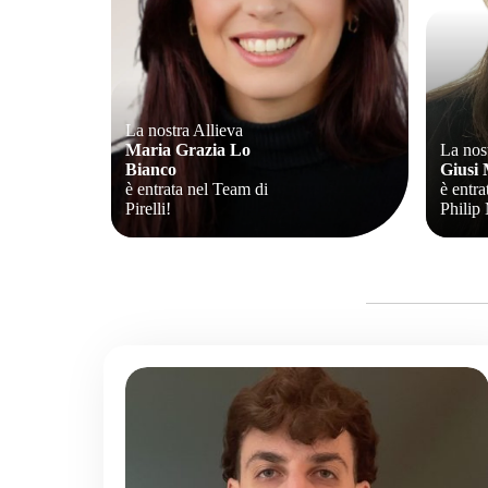
La nostra Allieva
Maria Grazia Lo
La nos
Bianco
Giusi 
è entrata nel Team di
è entra
Pirelli!
Philip 