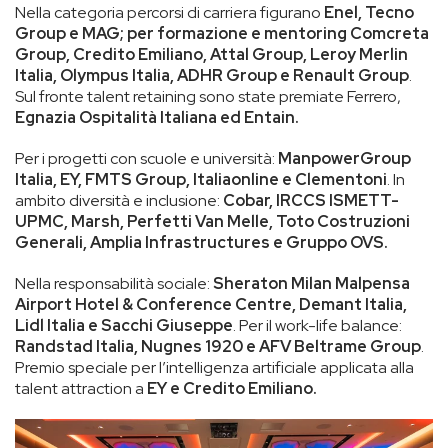
Nella categoria percorsi di carriera figurano
Enel, Tecno
Group e MAG; per formazione e mentoring Comcreta
Group, Credito Emiliano, Attal Group, Leroy Merlin
Italia, Olympus Italia, ADHR Group e Renault Group
.
Sul fronte talent retaining sono state premiate Ferrero,
Egnazia Ospitalità Italiana ed Entain.
Per i progetti con scuole e università:
ManpowerGroup
Italia, EY, FMTS Group, Italiaonline e Clementoni
. In
ambito diversità e inclusione:
Cobar, IRCCS ISMETT-
UPMC, Marsh, Perfetti Van Melle, Toto Costruzioni
Generali, Amplia Infrastructures e Gruppo OVS.
Nella responsabilità sociale:
Sheraton Milan Malpensa
Airport Hotel & Conference Centre, Demant Italia,
Lidl Italia e Sacchi Giuseppe
. Per il work-life balance:
Randstad Italia, Nugnes 1920 e AFV Beltrame Group
.
Premio speciale per l’intelligenza artificiale applicata alla
talent attraction a
EY e Credito Emiliano.